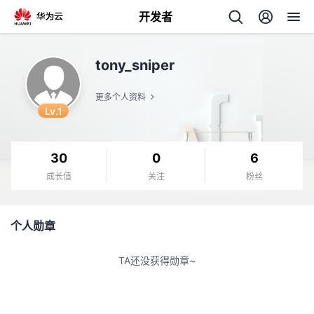
开发者
返
tony_sniper
回
更多个人资料
Lv.1
30
0
6
个
成长值
关注
粉丝
我
人
个人勋章
我
的
主
TA还没获得勋章~
我
的
开
页
我
的
开
发