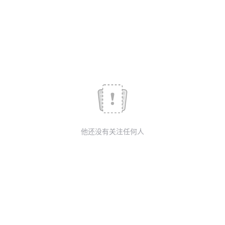
议
注
验
收
藏
他还没有关注任何人