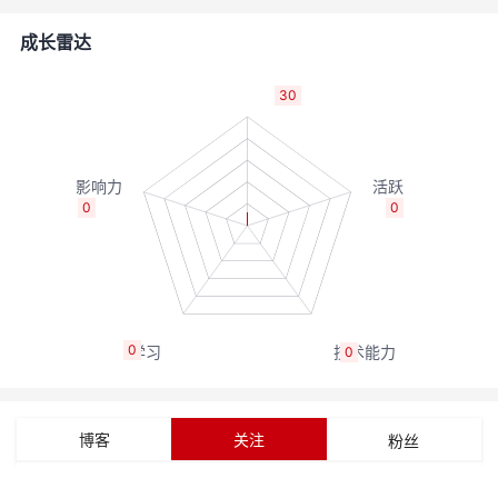
的
Programs
发
者
成长雷达
支
者
我
30
持
学
的
我
我
堂
博
的
我
0
0
的
我
客
论
的
我
我
技
的
坛
圈
的
我
的
我
0
0
术
云
子
直
的
我
课
的
我
支
声
播
活
的
程
认
的
我
博客
关注
粉丝
持
建
动
关
证
实
的