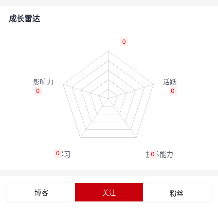
者
成长雷达
我
0
的
我
博
的
我
0
0
客
论
的
我
坛
圈
的
我
0
0
子
直
的
我
我
播
活
的
博客
关注
粉丝
我
动
关
的