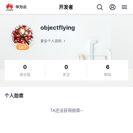
开发者
返
objectflying
回
更多个人资料
Lv.1
0
0
6
个
成长值
关注
粉丝
我
人
个人勋章
的
主
TA还没获得勋章~
开
页
发