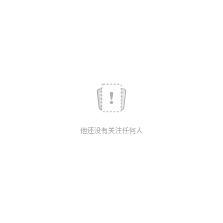
我
注
的
开
的
Programs
发
支
者
持
学
我
堂
他还没有关注任何人
的
我
我
技
的
的
我
术
云
课
的
我
支
声
程
认
的
我