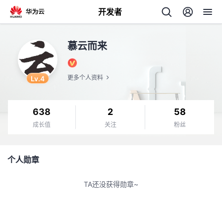
开发者
返
慕云而来
回
Lv.4
更多个人资料
638
2
58
个
成长值
关注
粉丝
我
人
个人勋章
的
主
TA还没获得勋章~
开
页
发