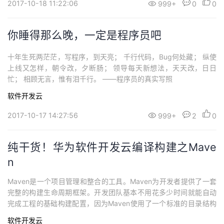
2017-10-18 11:22:06
999+
0
0
你睡得那么晚，一定是程序员吧
十年生死两茫茫，写程序，到天亮； 千行代码，Bug何处藏； 纵使
上线又怎样，朝令改，夕断肠； 领导每天新想法，天天改，日日
忙； 相顾无言，惟有泪千行。 ——程序员的真实写照
软件开发云
2017-10-17 14:27:56
999+
2
0
纯干货！华为软件开发云编译构建之Mave
n
Maven是一个项目管理和整合的工具。Maven为开发者提供了一套
完整的构建生命周期框架。开发团队基本不用花多少时间就能自动
完成工程的基础构建配置，因为Maven使用了一个标准的目录结构
和一个默认的构建生命周期。
软件开发云