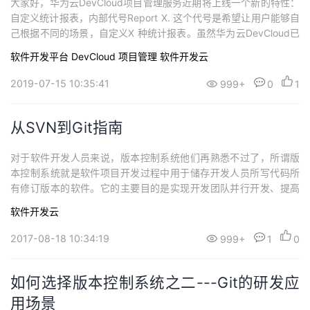
大家好，华为云DevCloud项目管理服务近期将上线一个新的特性：
持
建
证
实
的
自定义统计报表，内部代号Report X. 这个代号是希望让用户能够自
己根据不同的场景，自定义X 种统计报表。虽然华为云DevCloud已
议
验
收
经提供了仪表盘和管理者看板，但是由于仪表盘和管理者看板都是
软件开发平台 DevCloud
项目管理
软件开发云
以概览信息为主，对于弄脏双手，干具体活的团队Leader、项目经
藏
理，测试经理，交付经理而言，他们还需要项目的详细统计信息，
2019-07-15 10:35:41
999+
0
1
人员的工时...
从SVN到Git指南
对于软件开发人员来说，版本控制系统他们再熟悉不过了，所谓版
本控制系统就是软件项目开发过程中用于储存开发人员所写代码所
有修订版本的软件。它的主要目的是实现开发团队并行开发、提高
开发效率，对软件开发进程中文件或目录的发展过程提供有效的追
软件开发云
踪手段，保证在需要时可回到旧的版本，避免文件的丢失、修改的
丢失和相互覆盖，从而减轻开发人员的负担，节省时间，同时降低
2017-08-18 10:34:19
999+
1
0
人为错误。
如何选择版本控制系统之二---Git的研发应
用场景