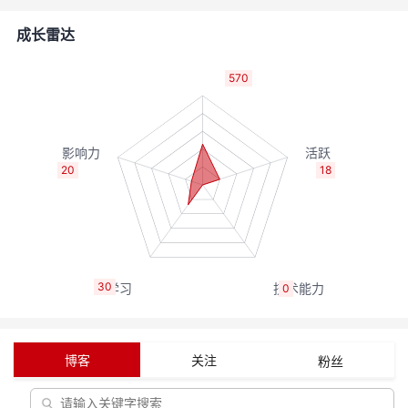
者
成长雷达
我
570
的
我
博
的
我
20
18
客
论
的
我
坛
圈
的
我
30
0
子
直
的
我
我
播
活
的
博客
关注
粉丝
我
动
关
的