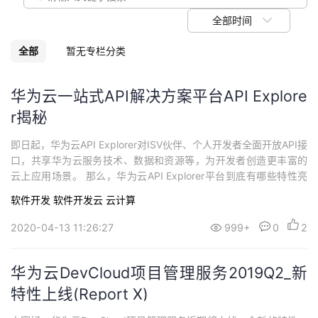
我
注
的
开
全部时间
的
Programs
发
全部
暂无专栏分类
支
者
华为云一站式API解决方案平台API Explore
r揭秘
持
学
即日起，华为云API Explorer对ISV伙伴、个人开发者全面开放API接
我
堂
口，共享华为云服务技术、数据和资源等，为开发者创造更丰富的
云上应用场景。 那么，华为云API Explorer平台到底有哪些特性亮
的
我
我
点呢？我们先睹为快来了解下。
软件开发
软件开发云
云计算
技
的
的
我
2020-04-13 11:26:27
999+
0
2
术
云
课
的
我
华为云DevCloud项目管理服务2019Q2_新
支
声
特性上线(Report X)
程
认
的
我