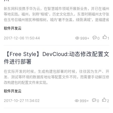
新东网科技携手华为云，在智慧城市领域开展新业务，并已在福州
等地实践。福州，别称“榕城”，历史文化悠久，东晋时期福州太守张
伯玉号召福州居民种植榕树，城内“暑不张盖，绿荫满城”，是福建省
的政治、文化、交通中心。新东网科技携手华为云，在智慧城市领
软件开发云
域开展新业务，并已在福州等地实践。新东网“城市印”建设“云上智
慧福州”，让“信息多跑路，群众少跑腿”；助力榕城给市民提供新服
2017-12-06 11:50:44
999+
0
1
务，给国人呈现新印象。
【Free Style】DevCloud:动态修改配置文
件进行部署
在实际开发的时候，生成构建包部署的时候，往往因为生产、开
发、测试等环境的数据库地址等配置文件不同，而需要手动解压修
改构建包的配置文件来实现。
软件开发云
2017-10-27 11:34:02
999+
0
2