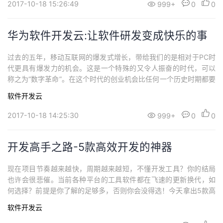
2017-10-18 15:26:49
999+
0
0
华为软件开发云:让软件研发变成快乐的事
过去的五年，移动互联网的爆发式增长，带给我们的是相对于PC时
代更具有爆发力的机会。这是一个特殊的又令人振奋的时代，可以
称之为“数字革命”。在这个时代的创业机会比任何一个历史时期都要
多。软件定义一切，在创业的大潮中，正在涌现越来越多的软件驱
软件开发云
动的“近在咫尺”的技术和产品，这些软件创新使得“人类的一大步”飞
跃不再是遥不可及的梦想。
2017-10-18 14:25:30
999+
0
0
开发高手之路-5款高效开发的神器
现在项目节奏越来越快，周期越来越短，不懂开发工具？你的结局
也许会很悲催。当前各种平台的工具软件都在飞速的更新换代，如
何选择？前提是你了解的足够多，否则你会没得选！今天拿出5款高
效、简洁、价位合理的开发神器，欢迎大家讨论和补充。
软件开发云