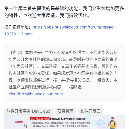
持
建
证
实
的
第一个版本首先提供的是基础的功能，我们会继续增加更多
的特性，也欢迎大家反馈，我们持续优化。
议
验
收
操作视频地址：
https://bbs.huaweicloud.com/forum/thread-
藏
19270-1-1.html
【声明】本内容来自华为云开发者社区博主，不代表华为云及
华为云开发者社区的观点和立场。转载时必须标注文章的来源
（华为云社区）、文章链接、文章作者等基本信息，否则作者
和本社区有权追究责任。如果您发现本社区中有涉嫌抄袭的内
容，欢迎发送邮件进行举报，并提供相关证据，一经查实，本
社区将立刻删除涉嫌侵权内容，举报邮箱：
cloudbbs@huaweicloud.com
软件开发平台 DevCloud
项目管理
软件开发云