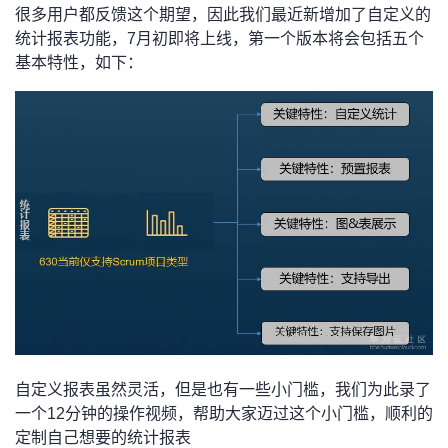
很多用户都反馈这个期望，因此我们最近新增加了自定义的
我
注
的
开
统计报表功能，7月初即将上线，第一个版本将会包括五个
基本特性，如下：
的
Programs
发
支
者
持
学
我
堂
的
我
我
技
的
的
我
术
云
课
的
我
自定义报表虽然灵活，但是也有一些小门槛，我们为此录了
支
声
程
认
的
我
一个12分钟的操作视频，帮助大家迈过这个小门槛，顺利的
定制自己想要的统计报表