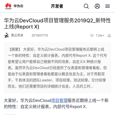
开发者
返
华为云DevCloud项目管理服务2019Q2_新特性
回
上线(Report X)
慕云而来
2019/07/15
1.2w+
举
报
【摘要】 大家好，华为云DevCloud项目管理服务近期将上线
一个新的特性：自定义统计报表，内部代号Report X. 这个代号
个
是希望让用户能够自己根据不同的场景，自定义X 种统计报
表。虽然华为云DevCloud已经提供了仪表盘和管理者看板，但
我
人
是由于仪表盘和管理者看板都是以概览信息为主，对于弄脏双
手，干具体活的团队Leader、项目经理，测试经理，交付经理
的
主
而言，他们还需要项目的详细统计信息，人员的工时...
开
页
大家好，华为云DevCloud
项目管理
服务近期将上线一个新
的特性：自定义统计报表，内部代号Report X.
发