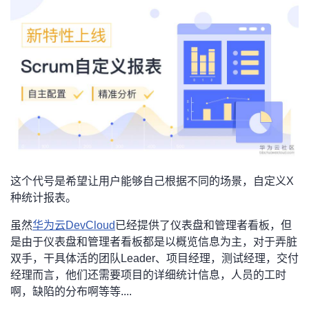
者
我
的
我
博
的
我
客
论
的
我
这个代号是希望让用户能够自己根据不同的场景，自定义X
坛
圈
的
我
种统计报表。
子
直
的
我
虽然
华为云DevCloud
已经提供了仪表盘和管理者看板，但
是由于仪表盘和管理者看板都是以概览信息为主，对于弄脏
我
播
活
的
双手，干具体活的团队Leader、项目经理，测试经理，交付
经理而言，他们还需要项目的详细统计信息，人员的工时
我
动
关
的
啊，缺陷的分布啊等等....