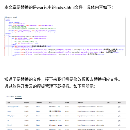
我
注
的
开
本文章要替换的是war包中的index.html文件。具体内容如下：
的
Programs
发
支
者
持
学
我
堂
的
我
我
知道了要替换的文件，接下来我们需要修改模板去替换相应文件。
通过软件开发云的模板管理下载模板。如下图所示：
技
的
的
我
术
云
课
的
我
支
声
程
认
的
我