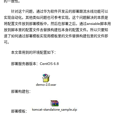
的一致性。
者
针对这个问题，通过华为软件开发云的部署跟流水线功能可以
实现自动化。其他类似问题也可参考实现。这个问题解决的本质是
我
将配置文件放到部署模板中，然后在部署之后，通过ansiable脚本用
放到脚本里的配置文件去替换构建包本身的配置文件。所以只要知
的
我
道了如何通过部署模板实现用模板里的文件替换构建包里的文件即
可。
博
的
我
本文章用到的环境配置如下：
客
论
的
我
部署服务器版本：CentOS 6.8
坛
圈
的
我
子
直
的
我
部署构建包：
我
播
活
的
我
动
关
的
部署模板：