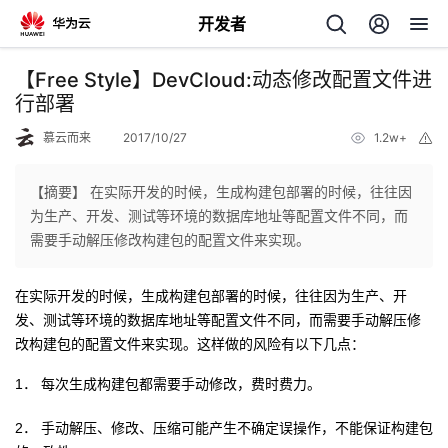
开发者
返
【Free Style】DevCloud:动态修改配置文件进
回
行部署
慕云而来
2017/10/27
1.2w+
举
报
【摘要】 在实际开发的时候，生成构建包部署的时候，往往因
为生产、开发、测试等环境的数据库地址等配置文件不同，而
个
需要手动解压修改构建包的配置文件来实现。
我
人
在实际开发的时候，生成构建包部署的时候，往往因为生产、开
发、测试等环境的数据库地址等配置文件不同，而需要手动解压修
的
主
改构建包的配置文件来实现。这样做的风险有以下几点：
开
1．
页
每次生成构建包都需要手动修改，费时费力。
2．
手动解压、修改、压缩可能产生不确定误操作，不能保证构建包
发