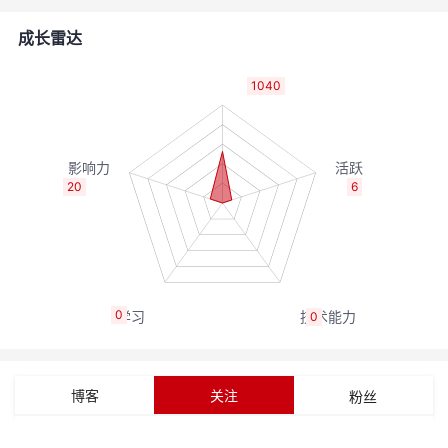
的
Programs
发
者
成长雷达
支
者
我
1040
持
学
的
我
我
堂
博
的
我
20
6
的
我
客
论
的
我
我
技
的
坛
圈
的
我
的
我
0
0
术
云
子
直
的
我
课
的
我
支
声
播
活
的
程
认
的
我
博客
关注
粉丝
持
建
动
关
证
实
的