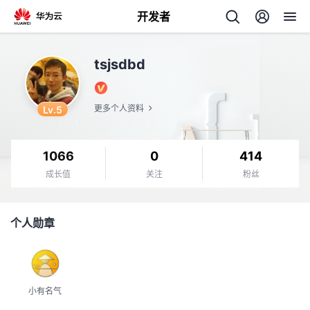
开发者
返
tsjsdbd
回
Lv.5
更多个人资料
1066
0
414
个
成长值
关注
粉丝
我
人
个人勋章
我
的
主
我
的
开
页
小有名气
我
的
开
发