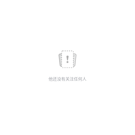
议
注
验
收
藏
他还没有关注任何人