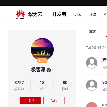
开发者
开发
活动
P
博客
Ta的关注
(17)
双
Lv.6
博
极客潇
yd
3727
18
80
成长值
关注
粉丝
博
+ 关注
私信
an