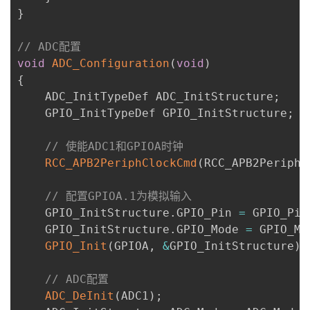
}
// ADC配置
void
ADC_Configuration
(
void
)
{
    ADC_InitTypeDef ADC_InitStructure
;
    GPIO_InitTypeDef GPIO_InitStructure
;
// 使能ADC1和GPIOA时钟
RCC_APB2PeriphClockCmd
(
RCC_APB2Periph_
// 配置GPIOA.1为模拟输入
    GPIO_InitStructure
.
GPIO_Pin 
=
 GPIO_Pin
    GPIO_InitStructure
.
GPIO_Mode 
=
 GPIO_Mo
GPIO_Init
(
GPIOA
,
&
GPIO_InitStructure
)
;
// ADC配置
ADC_DeInit
(
ADC1
)
;