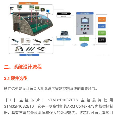
我
注
的
开
的
Programs
发
支
者
持
学
我
堂
二、系统设计流程
的
我
我
2.1 硬件选型
技
的
的
我
硬件选型是设计蔬菜大棚温湿度智能控制系统的重要环节。
术
云
课
的
我
【1】主控芯片：STM32F103ZET6 主控芯片使用
STM32F103ZET6，它是一款高性能的ARM Cortex-M3内核微控制
支
声
程
认
的
我
器，具有丰富的外设资源和强大的处理能力。该芯片可满足本项目