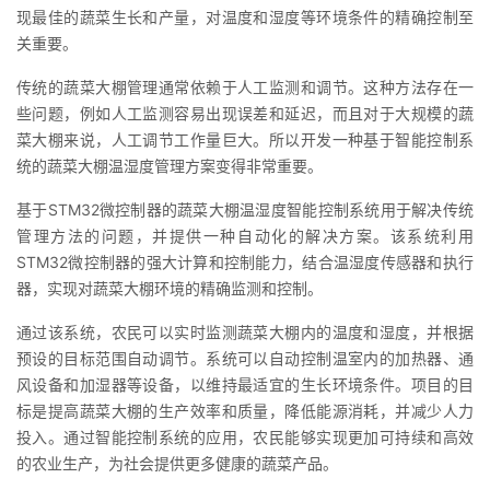
现最佳的蔬菜生长和产量，对温度和湿度等环境条件的精确控制至
者
关重要。
传统的蔬菜大棚管理通常依赖于人工监测和调节。这种方法存在一
我
些问题，例如人工监测容易出现误差和延迟，而且对于大规模的蔬
菜大棚来说，人工调节工作量巨大。所以开发一种基于智能控制系
的
我
统的蔬菜大棚温湿度管理方案变得非常重要。
博
的
我
基于STM32微控制器的蔬菜大棚温湿度智能控制系统用于解决传统
管理方法的问题，并提供一种自动化的解决方案。该系统利用
客
论
的
我
STM32微控制器的强大计算和控制能力，结合温湿度传感器和执行
器，实现对蔬菜大棚环境的精确监测和控制。
坛
圈
的
我
通过该系统，农民可以实时监测蔬菜大棚内的温度和湿度，并根据
子
直
的
我
预设的目标范围自动调节。系统可以自动控制温室内的加热器、通
风设备和加湿器等设备，以维持最适宜的生长环境条件。项目的目
我
播
活
的
标是提高蔬菜大棚的生产效率和质量，降低能源消耗，并减少人力
投入。通过智能控制系统的应用，农民能够实现更加可持续和高效
我
动
关
的
的农业生产，为社会提供更多健康的蔬菜产品。