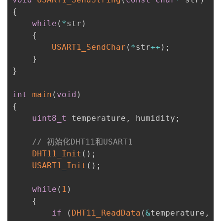
{
while
(
*
str
)
{
USART1_SendChar
(
*
str
++
)
;
}
}
int
main
(
void
)
{
uint8_t
 temperature
,
 humidity
;
// 初始化DHT11和USART1
DHT11_Init
(
)
;
USART1_Init
(
)
;
while
(
1
)
{
if
(
DHT11_ReadData
(
&
temperature
,
&