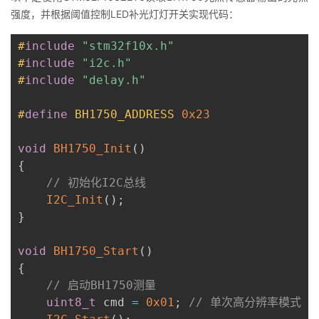
强度，并根据阈值控制LED补光灯灯开关实现代码：
#
include
"stm32f10x.h"
#
include
"i2c.h"
#
include
"delay.h"
#
define
BH1750_ADDRESS
0x23
void
BH1750_Init
(
)
{
// 初始化I2C总线
I2C_Init
(
)
;
}
void
BH1750_Start
(
)
{
// 启动BH1750测量
uint8_t
 cmd 
=
0x01
;
// 单次高分辨率模式