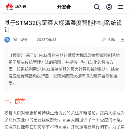
开发者
返
基于STM32的蔬菜大棚温湿度智能控制系统设
回
计
DS小龙哥
2023/09/23
5.5k+
举
报
【摘要】 基于STM32微控制器的蔬菜大棚温湿度智能控制系统
用于解决传统管理方法的问题，并提供一种自动化的解决方
个
案。该系统利用STM32微控制器的强大计算和控制能力，结合
温湿度传感器和执行器，实现对蔬菜大棚环境的精确监测和控
我
人
制。
的
主
一、前言
开
页
随着人们对健康和可持续生活方式的关注不断增加，蔬菜大棚成为
了现代农业中的重要组成部分。蔬菜大棚提供了一个受控的环境，
发
使得农民能够在任何季节种植蔬菜，并根据需要进行调节。为了实