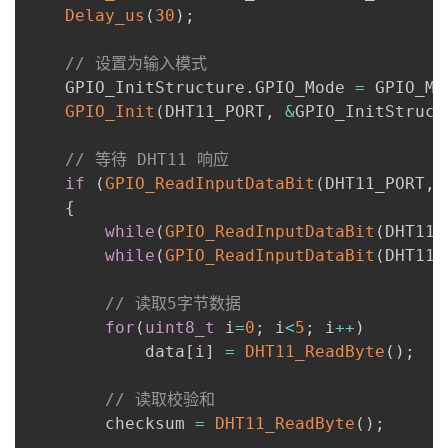
Delay_us
(
30
)
;
// 设置为输入模式
    GPIO_InitStructure
.
GPIO_Mode 
=
 GPIO_Mo
GPIO_Init
(
DHT11_PORT
,
&
GPIO_InitStruct
// 等待 DHT11 响应
if
(
GPIO_ReadInputDataBit
(
DHT11_PORT
,
 
{
while
(
GPIO_ReadInputDataBit
(
DHT11_
while
(
GPIO_ReadInputDataBit
(
DHT11_
// 读取5字节数据
for
(
uint8_t
 i
=
0
;
 i
<
5
;
 i
++
)
            data
[
i
]
=
DHT11_ReadByte
(
)
;
// 读取校验和
        checksum 
=
DHT11_ReadByte
(
)
;