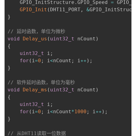
    GPIO_InitStructure
.
GPIO_Speed 
=
 GPIO_S
GPIO_Init
(
DHT11_PORT
,
&
GPIO_InitStruct
}
// 延时函数，单位为微秒
void
Delay_us
(
uint32_t
 nCount
)
{
uint32_t
 i
;
for
(
i
=
0
;
 i
<
nCount
;
 i
++
)
;
}
// 软件延时函数，单位为毫秒
void
Delay_ms
(
uint32_t
 nCount
)
{
uint32_t
 i
;
for
(
i
=
0
;
 i
<
nCount
*
1000
;
 i
++
)
;
}
// 从DHT11读取一位数据