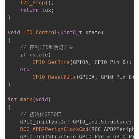
I2C_Stop
(
)
;
return
 lux
;
}
void
LED_Control
(
uint8_t
 state
)
{
// 控制LED照明灯开关
if
(
state
)
GPIO_SetBits
(
GPIOA
,
 GPIO_Pin_8
)
;
/
else
GPIO_ResetBits
(
GPIOA
,
 GPIO_Pin_8
)
;
}
int
main
(
void
)
{
// 初始化GPIO口
    GPIO_InitTypeDef GPIO_InitStructure
;
RCC_APB2PeriphClockCmd
(
RCC_APB2Periph_
    GPIO_InitStructure
.
GPIO_Pin 
=
 GPIO_Pin