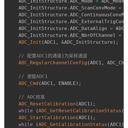
    ADC_InitStructure
.
ADC_Mode 
=
 ADC_Mode_
    ADC_InitStructure
.
ADC_ScanConvMode 
=
 D
    ADC_InitStructure
.
ADC_ContinuousConvMo
    ADC_InitStructure
.
ADC_ExternalTrigConv
    ADC_InitStructure
.
ADC_DataAlign 
=
 ADC_
    ADC_InitStructure
.
ADC_NbrOfChannel 
=
1
ADC_Init
(
ADC1
,
&
ADC_InitStructure
)
;
// 配置ADC1的通道1为采样通道
ADC_RegularChannelConfig
(
ADC1
,
 ADC_Cha
// 使能ADC1
ADC_Cmd
(
ADC1
,
 ENABLE
)
;
// ADC校准
ADC_ResetCalibration
(
ADC1
)
;
while
(
ADC_GetResetCalibrationStatus
(
A
ADC_StartCalibration
(
ADC1
)
;
while
(
ADC_GetCalibrationStatus
(
ADC1
)
)