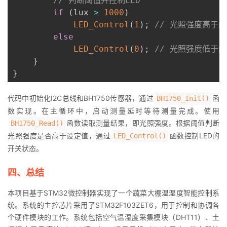
// 判断阈值并控制LED
if
(
lux 
>
1000
)
LED_Control
(
1
)
;
// 光照强度高于阈
else
LED_Control
(
0
)
;
// 光照强度低于阈
}
}
代码中初始化I2C总线和BH1750传感器，通过
函
BH1750_Init()
数实现。在主循环中，启动测量延时等待测量完成。使用
函数读取测量结果，即光照强度。根据阈值判断
BH1750_Read()
光照强度是否高于设定值，通过
函数控制LED的
LED_Control()
开关状态。
四、总结
本项目基于STM32微控制器实现了一个蔬菜大棚温湿度智能控制系
统。系统的主控芯片采用了STM32F103ZET6，用于控制和协调各
个硬件模块的工作。系统包括空气温湿度采集模块（DHT11）、土