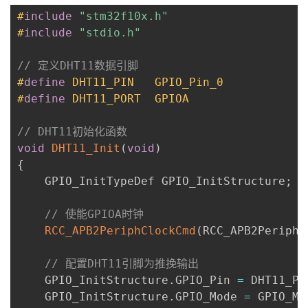
#
include
"stm32f10x.h"
#
include
"stdio.h"
// 定义DHT11数据引脚
#
define
DHT11_PIN
GPIO_Pin_0
#
define
DHT11_PORT
GPIOA
// DHT11初始化函数
void
DHT11_Init
(
void
)
{
    GPIO_InitTypeDef GPIO_InitStructure
;
// 使能GPIOA时钟
RCC_APB2PeriphClockCmd
(
RCC_APB2Periph_
// 配置DHT11引脚为推挽输出
    GPIO_InitStructure
.
GPIO_Pin 
=
 DHT11_PI
    GPIO_InitStructure
.
GPIO_Mode 
=
 GPIO_Mo