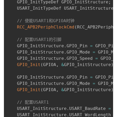
    GPIO_InitTypeDef GPIO_InitStructure
;
    USART_InitTypeDef USART_InitStructure
;
// 使能USART1和GPIOA时钟
RCC_APB2PeriphClockCmd
(
RCC_APB2Periph_
// 配置USART1的引脚
    GPIO_InitStructure
.
GPIO_Pin 
=
 GPIO_Pin
    GPIO_InitStructure
.
GPIO_Mode 
=
 GPIO_Mo
    GPIO_InitStructure
.
GPIO_Speed 
=
 GPIO_S
GPIO_Init
(
GPIOA
,
&
GPIO_InitStructure
)
;
    GPIO_InitStructure
.
GPIO_Pin 
=
 GPIO_Pin
    GPIO_InitStructure
.
GPIO_Mode 
=
 GPIO_Mo
GPIO_Init
(
GPIOA
,
&
GPIO_InitStructure
)
;
// 配置USART1
    USART_InitStructure
.
USART_BaudRate 
=
1
    USART_InitStructure
.
USART_WordLength 
=