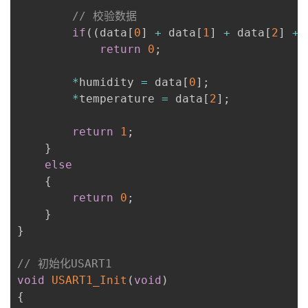
// 校验数据
if
(
(
data
[
0
]
+
 data
[
1
]
+
 data
[
2
]
+
 
return
0
;
*
humidity 
=
 data
[
0
]
;
*
temperature 
=
 data
[
2
]
;
return
1
;
}
else
{
return
0
;
}
}
// 初始化USART1
void
USART1_Init
(
void
)
{