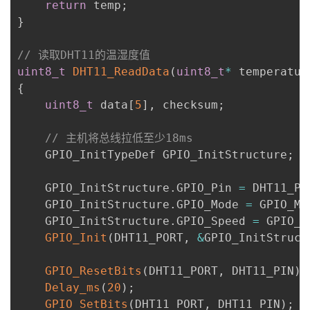
return
 temp
;
}
// 读取DHT11的温湿度值
uint8_t
DHT11_ReadData
(
uint8_t
*
 temperatur
{
uint8_t
 data
[
5
]
,
 checksum
;
// 主机将总线拉低至少18ms
    GPIO_InitTypeDef GPIO_InitStructure
;
    GPIO_InitStructure
.
GPIO_Pin 
=
 DHT11_PI
    GPIO_InitStructure
.
GPIO_Mode 
=
 GPIO_Mo
    GPIO_InitStructure
.
GPIO_Speed 
=
 GPIO_S
GPIO_Init
(
DHT11_PORT
,
&
GPIO_InitStruct
GPIO_ResetBits
(
DHT11_PORT
,
 DHT11_PIN
)
;
Delay_ms
(
20
)
;
GPIO_SetBits
(
DHT11_PORT
,
 DHT11_PIN
)
;