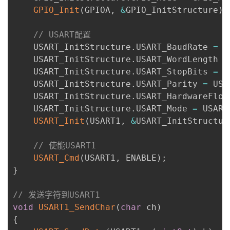
GPIO_Init
(
GPIOA
,
&
GPIO_InitStructure
)
;
// USART配置
    USART_InitStructure
.
USART_BaudRate 
=
1
    USART_InitStructure
.
USART_WordLength 
=
    USART_InitStructure
.
USART_StopBits 
=
 U
    USART_InitStructure
.
USART_Parity 
=
 USA
    USART_InitStructure
.
USART_HardwareFlow
    USART_InitStructure
.
USART_Mode 
=
 USART
USART_Init
(
USART1
,
&
USART_InitStructur
// 使能USART1
USART_Cmd
(
USART1
,
 ENABLE
)
;
}
// 发送字符到USART1
void
USART1_SendChar
(
char
 ch
)
{