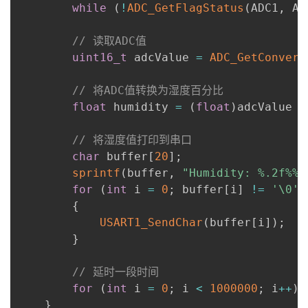
while
(
!
ADC_GetFlagStatus
(
ADC1
,
 AD
// 读取ADC值
uint16_t
 adcValue 
=
ADC_GetConvers
// 将ADC值转换为湿度百分比
float
 humidity 
=
(
float
)
adcValue 
/
// 将湿度值打印到串口
char
 buffer
[
20
]
;
sprintf
(
buffer
,
"Humidity: %.2f%%\
for
(
int
 i 
=
0
;
 buffer
[
i
]
!=
'\0'
;
{
USART1_SendChar
(
buffer
[
i
]
)
;
}
// 延时一段时间
for
(
int
 i 
=
0
;
 i 
<
1000000
;
 i
++
)
;
}