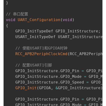
}
// 串口配置
void
UART_Configuration
(
void
)
{
    GPIO_InitTypeDef GPIO_InitStructure
;
    USART_InitTypeDef USART_InitStructure
;
// 使能USART1和GPIOA时钟
RCC_APB2PeriphClockCmd
(
RCC_APB2Periph_
// 配置USART1引脚
    GPIO_InitStructure
.
GPIO_Pin 
=
 GPIO_Pin
    GPIO_InitStructure
.
GPIO_Mode 
=
 GPIO_Mo
    GPIO_InitStructure
.
GPIO_Speed 
=
 GPIO_S
GPIO_Init
(
GPIOA
,
&
GPIO_InitStructure
)
;
    GPIO_InitStructure
.
GPIO_Pin 
=
 GPIO_Pin
    GPIO_InitStructure
.
GPIO_Mode 
=
 GPIO_Mo