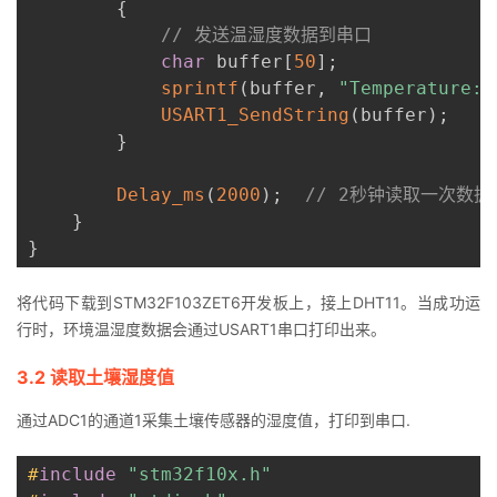
{
// 发送温湿度数据到串口
char
 buffer
[
50
]
;
sprintf
(
buffer
,
"Temperature: 
USART1_SendString
(
buffer
)
;
}
Delay_ms
(
2000
)
;
// 2秒钟读取一次数据
}
}
将代码下载到STM32F103ZET6开发板上，接上DHT11。当成功运
行时，环境温湿度数据会通过USART1串口打印出来。
3.2 读取土壤湿度值
通过ADC1的通道1采集土壤传感器的湿度值，打印到串口.
#
include
"stm32f10x.h"