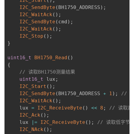
I2C_Start
(
)
;
I2C_SendByte
(
BH1750_ADDRESS
)
;
I2C_WaitAck
(
)
;
I2C_SendByte
(
cmd
)
;
I2C_WaitAck
(
)
;
I2C_Stop
(
)
;
}
uint16_t
BH1750_Read
(
)
{
// 读取BH1750测量结果
uint16_t
 lux
;
I2C_Start
(
)
;
I2C_SendByte
(
BH1750_ADDRESS 
+
1
)
;
// 
I2C_WaitAck
(
)
;
    lux 
=
I2C_ReceiveByte
(
)
<<
8
;
// 读取高
I2C_Ack
(
)
;
    lux 
|=
I2C_ReceiveByte
(
)
;
// 读取低字节
I2C_NAck
(
)
;