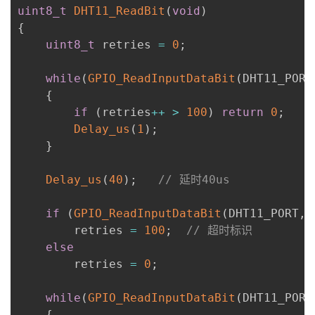
uint8_t
DHT11_ReadBit
(
void
)
{
uint8_t
 retries 
=
0
;
while
(
GPIO_ReadInputDataBit
(
DHT11_PORT
{
if
(
retries
++
>
100
)
return
0
;
Delay_us
(
1
)
;
}
Delay_us
(
40
)
;
// 延时40us
if
(
GPIO_ReadInputDataBit
(
DHT11_PORT
,
 
        retries 
=
100
;
// 超时标识
else
        retries 
=
0
;
while
(
GPIO_ReadInputDataBit
(
DHT11_PORT
{