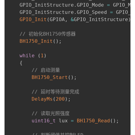
    GPIO_InitStructure
.
GPIO_Mode 
=
 GPIO_Mo
    GPIO_InitStructure
.
GPIO_Speed 
=
 GPIO_S
GPIO_Init
(
GPIOA
,
&
GPIO_InitStructure
)
;
// 初始化BH1750传感器
BH1750_Init
(
)
;
while
(
1
)
{
// 启动测量
BH1750_Start
(
)
;
// 延时等待测量完成
DelayMs
(
200
)
;
// 读取光照强度
uint16_t
 lux 
=
BH1750_Read
(
)
;