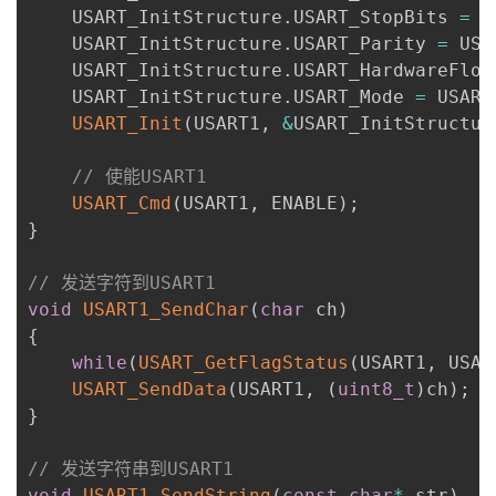
    USART_InitStructure
.
USART_StopBits 
=
 U
    USART_InitStructure
.
USART_Parity 
=
 USA
    USART_InitStructure
.
USART_HardwareFlow
    USART_InitStructure
.
USART_Mode 
=
 USART
USART_Init
(
USART1
,
&
USART_InitStructur
// 使能USART1
USART_Cmd
(
USART1
,
 ENABLE
)
;
}
// 发送字符到USART1
void
USART1_SendChar
(
char
 ch
)
{
while
(
USART_GetFlagStatus
(
USART1
,
 USAR
USART_SendData
(
USART1
,
(
uint8_t
)
ch
)
;
}
// 发送字符串到USART1
void
USART1_SendString
(
const
char
*
 str
)