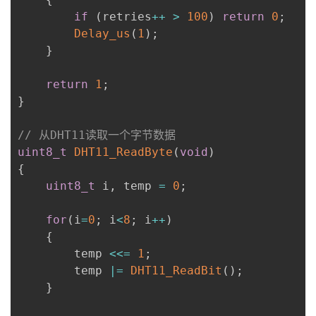
if
(
retries
++
>
100
)
return
0
;
Delay_us
(
1
)
;
}
return
1
;
}
// 从DHT11读取一个字节数据
uint8_t
DHT11_ReadByte
(
void
)
{
uint8_t
 i
,
 temp 
=
0
;
for
(
i
=
0
;
 i
<
8
;
 i
++
)
{
        temp 
<<=
1
;
        temp 
|=
DHT11_ReadBit
(
)
;
}