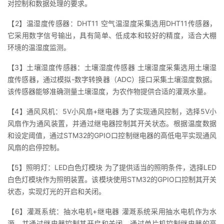
对控制和数据处理的要求。
持
建
证
实
的
【2】温湿度传感器：DHT11 空气温湿度采集选用DHT11传感器，
议
验
收
它采用数字信号输出，具有简单、低成本和较好的精度，适合大棚
环境的温湿度监测。
藏
【3】土壤湿度传感器：土壤湿度传感器 土壤湿度采集选用土壤湿
度传感器，通过模拟-数字转换器（ADC）接口采集土壤湿度数据。
该传感器能够准确测量土壤湿度，为农作物提供合适的灌溉水量。
【4】通风风机：5V小风扇+继电器 为了实现通风控制，选择5V小
风扇作为通风装置，并通过继电器控制其开关状态。根据温度数据
和设定阈值，通过STM32的GPIO口控制继电器的高低电平实现通风
风扇的启停控制。
【5】照明灯：LED白色灯模块 为了提供适当的照明条件，选择LED
白色灯模块作为照明装置。该模块使用STM32的GPIO口控制其开关
状态，实现灯光的开启和关闭。
【6】灌溉系统：抽水电机+继电器 灌溉系统采用抽水电机作为水
源，并通过继电器控制其开启和关闭。通过单片机控制继电器的高