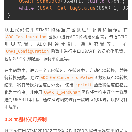
USART_SendData
(
USART1
,
(
uint8_t
)
ch
)
;
while
(
USART_GetFlagStatus
(
USART1
,
 USA
}
以上代码使用STM32的标准库函数进行配置和操作。在
函数中进行ADC的初始化配置，包括GPIO
ADC_Configuration
引脚配置、ADC时钟使能、通道配置等。 在
函数中进行串口USART1的初始化配置，
UART_Configuration
包括GPIO引脚配置、波特率设置等。
在主函数中，进入一个无限循环。在循环中，启动ADC转换，并等
待转换完成。 通过
函数读取ADC转换
ADC_GetConversionValue
结果，将其转换为湿度百分比。 使用
函数将湿度值格式
sprintf
化为字符串，并使用
函数将字符串逐个字符发
USART1_SendChar
送到USART1串口。 通过延时函数进行一段时间的延时，以控制打
印速率。
3.3 大棚补光灯控制
以下是使用STM32F103ZET6读取BH1750光照传感器输出的光照