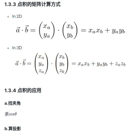
1.3.3 点积的矩阵计算方式
1.3.4 点积的应用
a.找夹角
求
c
c
o
s
θ
o
s
b.算投影