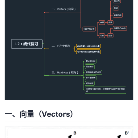
者
我
的
我
博
的
我
客
论
的
我
坛
圈
的
我
子
直
的
我
一、向量（Vectors）
我
播
活
的
我
动
关
的