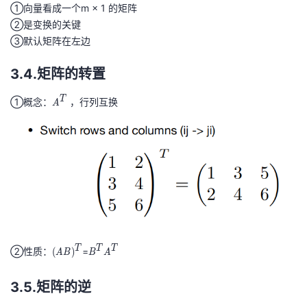
①向量看成一个m × 1 的矩阵
②是变换的关键
③默认矩阵在左边
3.4.矩阵的转置
T
①概念：
A
，行列互换
A
^
T
T
T
T
②性质：
(
=
B
(
)
A
B
B
A
A
^
B
T
3.5.矩阵的逆
)
A