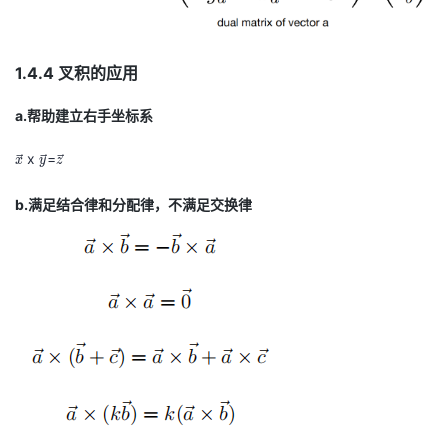
1.4.4 叉积的应用
a.帮助建立右手坐标系
\
\
\
x
=
x
y
z
v
v
v
e
e
e
b.满足结合律和分配律，不满足交换律
c
c
c
x
y
z