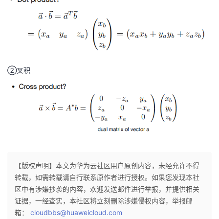
=
-
A
1
^
}
{
=
-
B
1
^
②叉积
}
{
A
-
=
1
I
}
A
^
{
-
【版权声明】本文为华为云社区用户原创内容，未经允许不得
1
转载，如需转载请自行联系原作者进行授权。如果您发现本社
}
区中有涉嫌抄袭的内容，欢迎发送邮件进行举报，并提供相关
证据，一经查实，本社区将立刻删除涉嫌侵权内容，举报邮
箱：
cloudbbs@huaweicloud.com