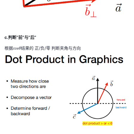
c.判断“前“与”后“
根据
c
结果的 正/负/零 判断夹角与方向
c
o
s
θ
o
s
θ