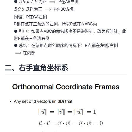
●
\
x
\
为正
\i
P在AB左侧
⟹
A
B
A
P
c
c
ie
c
c
o
o
m
\
x
\
为正
\i
P在BC左侧
⟹
B
C
B
P
a
b
s
b
a
v
v
pl
o
o
m
同理：P在CA左侧
er
er
ie
v
v
pl
P都在点在三条边的左侧，所以P点在
\
ABC内
Δ
ri
ri
s
e
e
ie
D
● 引申：如果点ABC的命名顺序不是逆时针，改为顺时针，此
g
g
rr
rr
s
el
时P都在三条边右侧
h
h
i
i
t
● 总结：在忽略点命名顺序的情况下：P点都在左侧/右侧
\i
t
t
g
g
a
m
在内部
⟹
a
a
h
h
pl
rr
rr
t
t
二、右手直角坐标系
ie
o
o
a
a
s
w
w
rr
rr
{
A
o
o
A
P
w
w
B
B
B
}
C
P