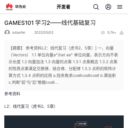
开发者
返
GAMES101 学习2——线代基础复习
回
lutianfei
2022/05/02
5.7k+
举
报
【摘要】 参考资料L2：线代复习（虎书2、5章）] 一、向量
（Vectors） 1.1 单位向量a^\hat aa^ 单位向量，表示方向不表
示长度 1.2 向量加法 1.3 向量的点乘 1.3.1 点乘概念 1.3.2 点乘
个
的性质点乘满足交换律、结合律、分配律 1.3.3 点积的矩阵计
算方式 1.3.4 点积的应用 a.找夹角求cosθcosθcosθ b.算投影
我
人
c.判断“前“与”后“根据cosθ...
参考资料
的
主
L2：线代复习（虎书2、5章）
开
页
发