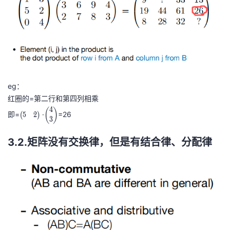
eg：
红圈的=第二行和第四列相乘
4
\
\
(
)
即=
·
=26
5
2
(
)
3
b
d
e
bi
3.2.矩阵没有交换律，但是有结合律、分配律
gi
n
n
o
{
m
p
{
m
4
at
}
ri
{