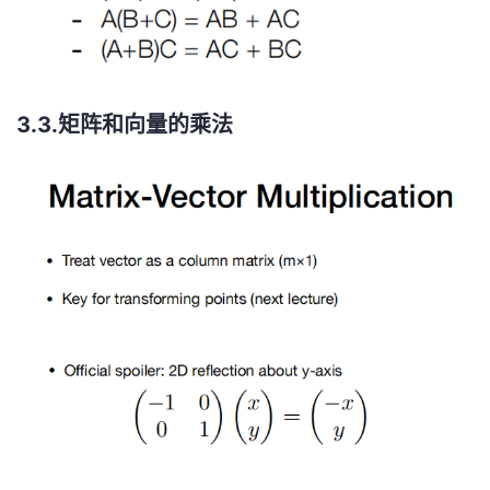
x
3
}
}
5
&
2
3.3.矩阵和向量的乘法
\
e
n
d
{
p
m
at
ri
x
}