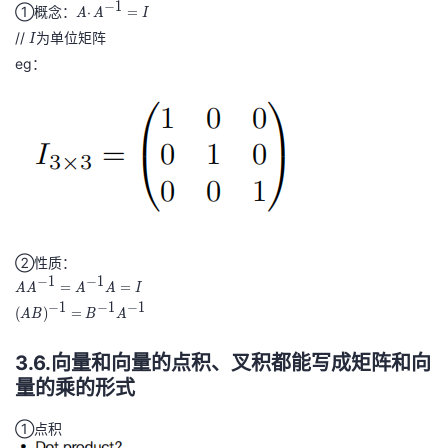
−
1
①概念：
A
⋅
=
^
^
A
A
I
·
//
I
为单位矩阵
T
T
I
A
eg：
^
{
-
1
}
=
I
②性质：
−
1
−
1
A
=
=
A
A
A
A
I
−
1
−
1
−
1
A
(
(
)
=
A
B
B
A
^
A
{
3.6.向量和向量的点积、叉积都能写成矩阵和向
B
-
)
量的乘的形式
1
^
①点积
}
{