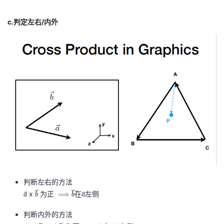
c.判定左右/内外
判断左右的方法
\
x
\
为正
\i
\
在
\
左侧
⟹
a
b
b
a
v
v
m
v
v
判断内外的方法
e
e
pl
e
e