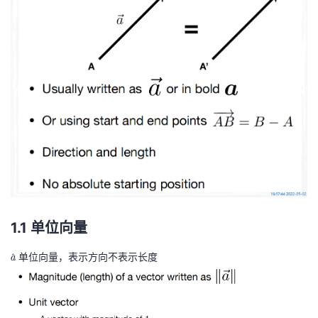
我
注
的
开
的
Programs
发
支
者
持
学
我
堂
的
我
我
技
的
的
我
1.1 单位向量
术
云
\
单位向量，表示方向不表示长度
^
课
的
我
a
h
支
声
a
程
认
的
我
t