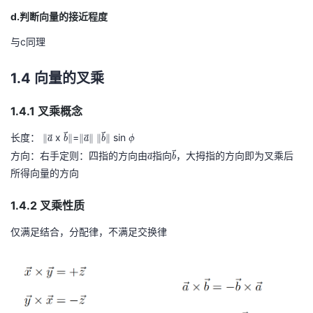
d.判断向量的接近程度
与c同理
1.4 向量的叉乘
1.4.1 叉乘概念
长度：
\
\
x
\
\
=
\
\
\
\
\
\
sin
\
∥
∥
∥
∥
∥
∥
a
b
a
b
ϕ
V
v
v
V
V
v
V
V
v
V
p
方向：右手定则：四指的方向由
\
指向
\
，大拇指的方向即为叉乘后
a
b
er
e
e
er
er
e
er
er
e
er
h
v
v
所得向量的方向
t
c
c
t
t
c
t
t
c
t
i
e
e
1.4.2 叉乘性质
a
b
a
b
c
c
a
b
仅满足结合，分配律，不满足交换律