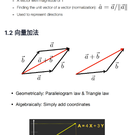
持
建
a
证
实
的
议
验
收
1.2 向量加法
藏