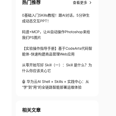
热门推荐
查看更多
0基础入门SKills教程！跟AI对话，5分钟生
成动态交互PPT！
码道+MCP，让AI自动操作Photoshop来给
我们PS图片
【实验操作指导手册】基于CodeArts代码智
能体-快速构建商品管理Web应用
ega}V_ {P} ( \overrightarrow {\omega } ) ( \overrightarrow {
从零开始写好 Skill（一）：Skill 是什么？为
什么你应该关心它
🤖 华为云AI Shell × Skills × 实践中心：从
“学”到“用”的全链路智能部署运维体验
相关文章