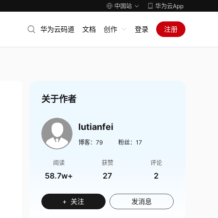
中国站
华为云App
华为云码道
文档
创作
登录
注册
关于作者
lutianfei
博客：
79
粉丝：
17
阅读
获赞
评论
58.7w+
27
2
+ 关注
发消息