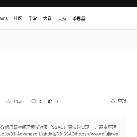
rams
社区
学堂
大赛
支持
茶思屋
举报
1.1w+
0
0
Ossao介绍屏幕空间环境光遮蔽（SSAO）算法的实现 一、基本原理
io/05 Advanced Lighting/09 SSAO/https://www.qiujiawe