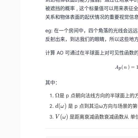
被遮挡的概率 , 这个标量值可以用来表征
关系和物体表面的起伏情况的重要视觉信息
eg: 在一个房间中，四个角落的光线会
反射出来，到达我们的眼睛，所以这些地
计算 AO 可通过在半球面上对可见性函数
(
)
=
A
n
p
其中：
\Omega
Ω
是 p 点朝向法线方向的半球面上的
d(ω)
(
)
是 p 点到其沿ω方向与场景的
d
ω
V(ω)
(
)
是距离衰减函数衰减函数从 单位
V
ω