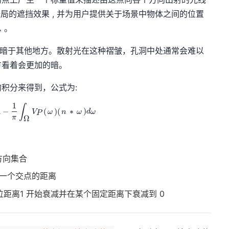
全局的遮挡效果 , 并为用户提供关于场景中物体之间的位置
 。
远远暗于其他地方。散射光在这种褶皱，孔洞中处通常会难以
方看着会更加的暗。
的积分来得到，公式为:
1
∫
A_{p}(\overrightarrow {n} )=1-\frac {1}{\pi}\int_{\Om
1
−
(
)
(
∗
)
V
ω
n
ω
d
ω
P
π
Ω
方向集合
第一个交点的距离
距离1 开始衰减并在某个固定距离下衰减到 0