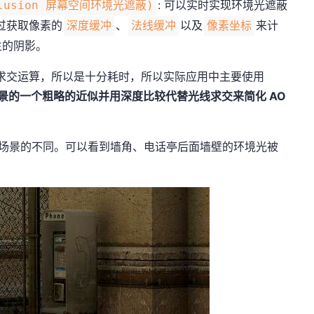
: 可以实时实现环境光遮蔽
Occlusion 屏幕空间环境光遮蔽)
过获取像素的
、
以及
来计
深度缓冲
法线缓冲
像素坐标
生的阴影。
求交运算，所以是十分耗时，所以实际应用中主要使用
景的一个粗略的近似并用深度比较代替光线求交来简化 AO
时场景的不同。可以看到墙角、电话亭后面墙壁的环境光被