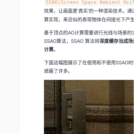
SSAO(Screen Space Ambient 
效果，让画面更‘真实’的一种渲染技术。通
算实现，来近似的表现物体在间接光下产
基于顶点的AO计算需要进行光线与场景的
SSAO算法，SSAO 算法将
深度缓存当成场
计算
。
下面这幅图展示了在使用和不使用SSAO
遮蔽了许多。