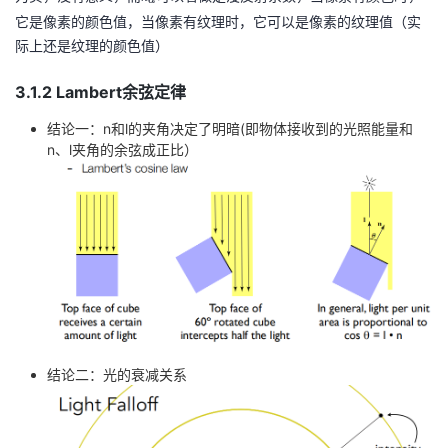
{
x
_
它是像素的颜色值，当像素有纹理时，它可以是像素的纹理值（实
2
(0
{
际上还是纹理的颜色值）
}
,
d
\
}
3.1.2 Lambert余弦定律
m
结论一：n和l的夹角决定了明暗(即物体接收到的光照能量和
at
n、l夹角的余弦成正比）
h
bf
{
n
}
\
c
d
ot
\
结论二：光的衰减关系
m
at
h