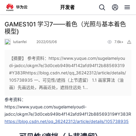
开发者
返
GAMES101 学习7——着色（光照与基本着色
回
模型)
lutianfei
2022/05/06
7.6k+
举
报
【摘要】 参考资料：https://www.yuque.com/sugelameiyou
di-jadcc/okgm7e/3d0ceb949b4f142afd94f12b88569319
个
#Y383Rhttps://blog.csdn.net/qq_36242312/article/details/
105738935 一、可见性/遮挡（上节遗留） 1.1 画家算法（油
我
人
画）先画远处，再画近处，遮挡住远处 1...
参考资料：
的
主
https://www.yuque.com/sugelameiyoudi-
jadcc/okgm7e/3d0ceb949b4f142afd94f12b88569319#Y383R
开
页
https://blog.csdn.net/qq_36242312/article/details/105738935
发