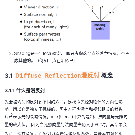
Shading是一个local概念， 即只考虑这个点的着色情况，不考
虑其他的。（例如：点在阴影里）
3.1
Diffuse Reflection漫反射
概念
3.1.1 什么是漫反射
光会被均匀的反射到不同的方向，是模拟光源对物体的方向性影
响，所以它是独立于视线的，图中方程也没有和视线相关的参数。
I
2
/
表示光的衰减情况，
\
计算的是0和 法向量与光照向
/
max
(
0
,
n
⋅
l
)
I
r
r
m
量的较大值， 因为当光照向量与法向量夹角大于90°时，其结果会
^
a
k
为负，没有意义，而
可以看做是漫反射系数，当像素有颜色时，
k
d