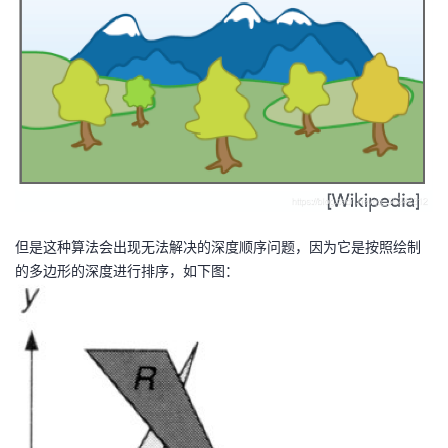
我
注
的
开
的
Programs
发
支
者
持
学
我
堂
但是这种算法会出现无法解决的深度顺序问题，因为它是按照绘制
的
我
我
的多边形的深度进行排序，如下图：
技
的
的
我
术
云
课
的
我
支
声
程
认
的
我