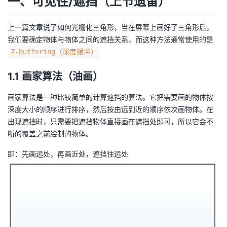
一、可见性/遮挡（上节遗留）
者
上一篇文章说了如何光栅化三角形，当在屏幕上画好了三角形后，
我们要确定物体与物体之间的遮挡关系，而这种方法通常使用的是
我
Z-buffering（深度缓冲）
的
我
1.1 画家算法（油画）
博
的
我
画家算法是一种比较简单的计算遮挡的算法。它把需要画的物体按
深度大小的顺序进行排序，然后按由远到近的顺序依次画物体。在
客
论
的
我
出现遮挡时，只需要把遮挡物体直接画在遮挡处即可，所以它会不
断的覆盖之前绘制的物体。
坛
圈
的
我
即：先画远处，再画近处，遮挡住远处
子
直
的
我
我
播
活
的
我
动
关
的