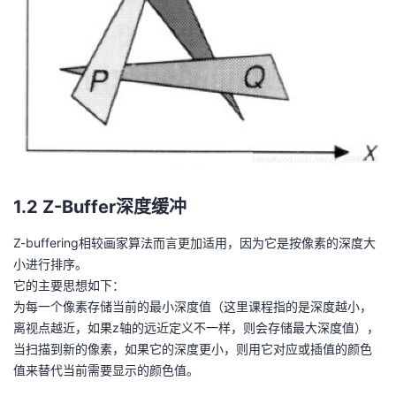
持
建
证
实
的
议
验
收
藏
1.2 Z-Buffer深度缓冲
Z-buffering相较画家算法而言更加适用，因为它是按像素的深度大
小进行排序。
它的主要思想如下：
为每一个像素存储当前的最小深度值（这里课程指的是深度越小，
离视点越近，如果z轴的远近定义不一样，则会存储最大深度值），
当扫描到新的像素，如果它的深度更小，则用它对应或插值的颜色
值来替代当前需要显示的颜色值。