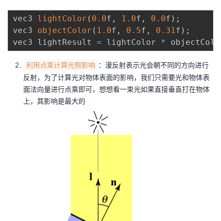
vec3 
lightColor
(
0.0
f
,
1.0
f
,
0.0
f
)
;
vec3 
objectColor
(
1.0
f
,
0.5
f
,
0.31
f
)
;
vec3 lightResult 
=
 lightColor 
*
 objectColo
：漫反射表示光会朝不同的方向进行
利用点乘计算光照影响
反射，为了计算光对物体表面的影响，我们只需要光和物体表
面法向量进行点乘即可，想想看一束光如果直接垂直打在物体
上，其影响是最大的