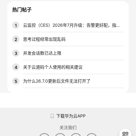
我
注
的
开
热门帖子
的
Programs
发
云监控（CES）2026年7月升级：告警更好配，指标更好查，插件更好装
1
支
者
思考过程经常出现乱码
2
持
学
并发会话数已达上限
3
我
堂
关于云道码个人使用的相关建议
4
的
我
为什么26.7.0更新后文件无法打开了
5
我
技
的
的
我
术
云
课
的
我
下载华为云APP
支
声
程
认
的
我
关注我们