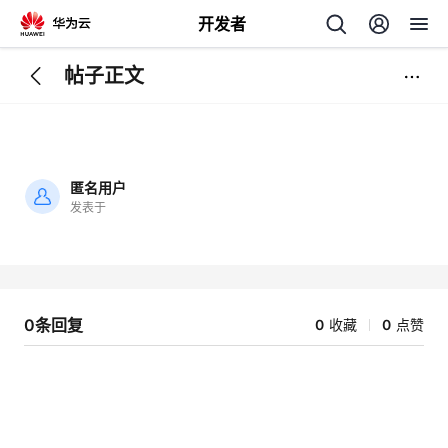
开发者
帖子正文
返
回
匿名用户
发表于
加
载
个
失
败
我
人
0条回复
0
收藏
0
点赞
的
主
开
页
发