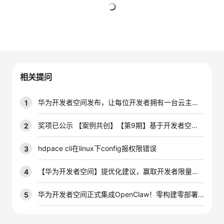
者
暂无回复
我
的
我
相关提问
博
的
我
华为开发者空间发布，让每位开发者拥有一台云主机，在华为根生态上创新
1
客
论
的
我
奖项已公示 【案例共创】【第9期】基于开发者空间-云开发环境（容器）+ CodeArts代码智能体完成应用开发/调试实践
2
坛
圈
的
我
hdpace cli在linux下config报权限错误
3
子
直
的
我
【华为开发者空间】提优化建议，赢取开发者限量好礼
4
我
播
活
的
华为开发者空间正式集成OpenClaw！零构建零部署效率拉满~
5
我
动
关
的