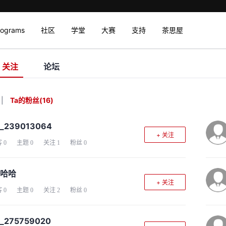
rograms
社区
学堂
大赛
支持
茶思屋
关注
论坛
|
Ta的粉丝
(
16
)
d_239013064
+ 关注
客
0
主题
0
关注
1
粉丝
0
b哈哈
+ 关注
客
0
主题
0
关注
2
粉丝
0
d_275759020