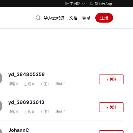
中国站
华为云App
华为云码道
文档
登录
注册
yd_284805258
+ 关注
博客
0
主题
0
关注
1
粉丝
0
yd_296932613
+ 关注
博客
0
主题
0
关注
1
粉丝
0
JohannC