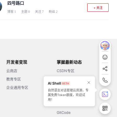
四号路口
+ 关注
博客
1
主题
0
关注
7
粉丝
2
开发者变现
掌握最新动态
云商店
CSDN专区
教育专区
知乎
AI Shell
企业通用专区
开源中国
自然语言对话管理云资源，专
属免费Token额度，欢迎试
51CTO
用！
今日头条
GitCode