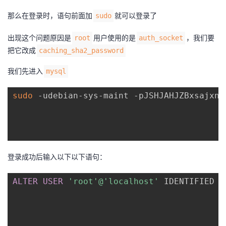
那么在登录时，语句前面加
就可以登录了
sudo
出现这个问题原因是
用户使用的是
，我们要
root
auth_socket
把它改成
caching_sha2_password
我们先进入
mysql
sudo
 -udebian-sys-maint -pJSHJAHJZBxsajxns

登录成功后输入以下以下语句：
ALTER
USER
'root'
@'localhost'
 IDENTIFIED 
W