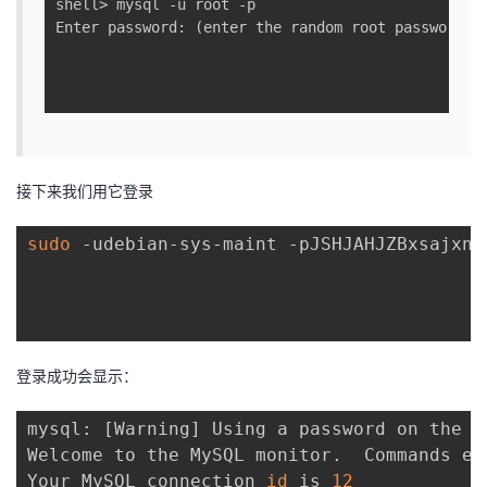
shell> mysql -u root -p

Enter password: (enter the random root password he
接下来我们用它登录
sudo
 -udebian-sys-maint -pJSHJAHJZBxsajxns

登录成功会显示：
mysql: 
[
Warning
]
 Using a password on the 
c
Welcome to the MySQL monitor.  Commands en
Your MySQL connection 
id
 is 
12