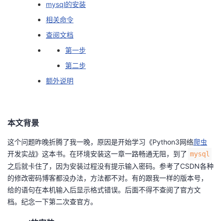
mysql的安装
的
Programs
发
者
相关命令
查阅文档
支
者
我
第一步
持
学
的
我
第二步
额外说明
我
堂
博
的
我
的
我
客
论
的
我
我
本文背景
技
的
坛
圈
的
我
的
我
这个问题昨晚折腾了我一晚，原因是开始学习《Python3网络
爬虫
开发实战》这本书。在环境安装这一章一路畅通无阻，到了
mysql
术
云
子
直
的
我
课
的
我
之后就卡住了，因为安装过程没有提示输入密码。参考了CSDN各种
的修改密码博客都没办法，方法都不对。有的跟我一样的版本号，
支
声
播
活
的
程
认
的
我
给的语句在本机输入后显示格式错误。后面不得不查阅了官方文
档。纪念一下第二次查官方。
持
建
动
关
证
实
的