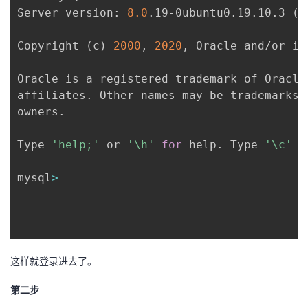
Server version: 
8.0
.19-0ubuntu0.19.10.3 
(
U
Copyright 
(
c
)
2000
, 
2020
, Oracle and/or it
Oracle is a registered trademark of Oracle
affiliates. Other names may be trademarks 
owners.

Type 
'help;'
 or 
'\h'
for
 help. Type 
'\c'
 t
mysql
>
这样就登录进去了。
第二步