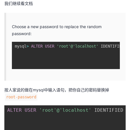
我们继续看文档
Choose a new password to replace the random
password:
mysql
>
ALTER
USER
'root'
@'localhost'
 IDENTIFIED 
B
按人家说的做在mysql中输入语句，把你自己的密码替换掉
root-password
ALTER
USER
'root'
@'localhost'
 IDENTIFIED 
B