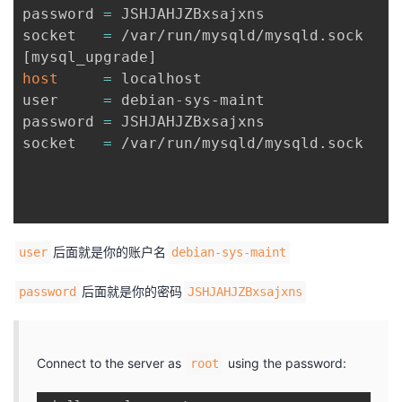
password 
=
 JSHJAHJZBxsajxns

socket   
=
[
mysql_upgrade
]
host
=
 localhost

user     
=
 debian-sys-maint

password 
=
 JSHJAHJZBxsajxns

socket   
=
 /var/run/mysqld/mysqld.sock

后面就是你的账户名
user
debian-sys-maint
后面就是你的密码
password
JSHJAHJZBxsajxns
Connect to the server as
using the password:
root