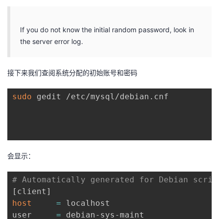
If you do not know the initial random password, look in
the server error log.
接下来我们查阅系统分配的初始账号和密码
sudo
 gedit /etc/mysql/debian.cnf 

会显示：
# Automatically generated for Debian scrip
[
client
]
host
=
 localhost

user     
=
 debian-sys-maint
