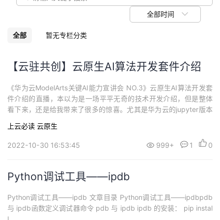
我
注
的
开
全部时间
的
Programs
发
全部
暂无专栏分类
支
者
【云驻共创】云原生AI算法开发套件介绍
持
学
《华为云ModelArts关键AI能力宣讲会 NO.3》云原生AI算法开发套
件介绍的直播，本以为是一场平平无奇的技术开发介绍，但是整体
我
堂
看下来，还是给我带来了很多的惊喜。尤其是华为云的jupyter版本
中独一无二的交互式操作让人耳目一新。那么现在跟随文章，大家
上云必读
云原生
的
我
一起来看看吧！ 1. 云原生AI算法开发套件简述在传统的 AI 开发过程
我
中，我们发现，模型的训练、评估、测试、优化、转换、实现和部
2022-10-30 16:53:45
999+
1
0
署有着...
技
的
的
我
Python调试工具——ipdb
术
云
课
的
我
Python调试工具——ipdb 文章目录 Python调试工具——ipdbpdb
支
声
程
认
的
我
与 ipdb函数定义调试器命令 pdb 与 ipdb ipdb 的安装： pip instal
l...