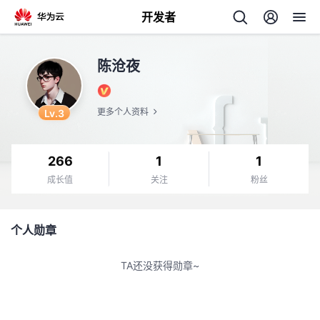
开发者
返
陈沧夜
回
Lv.3
更多个人资料
266
1
1
个
成长值
关注
粉丝
我
人
个人勋章
的
主
TA还没获得勋章~
开
页
发