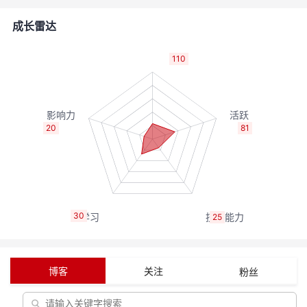
者
成长雷达
我
110
的
我
博
的
我
20
81
客
论
的
我
坛
圈
的
我
30
25
子
直
的
我
我
播
活
的
博客
关注
粉丝
我
动
关
的