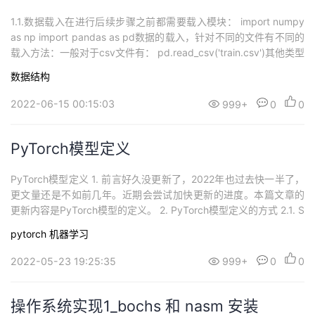
1.1.数据载入在进行后续步骤之前都需要载入模块： import numpy
as np import pandas as pd数据的载入，针对不同的文件有不同的
载入方法：一般对于csv文件有： pd.read_csv('train.csv')其他类型
的文件，可以参考pandas的官方文档：IO tools (text, CSV, HDF5,
数据结构
…) — pandas 1.4.2 docume...
2022-06-15 00:15:03
999+
0
0
PyTorch模型定义
PyTorch模型定义 1. 前言好久没更新了，2022年也过去快一半了，
更文量还是不如前几年。近期会尝试加快更新的进度。本篇文章的
更新内容是PyTorch模型的定义。 2. PyTorch模型定义的方式 2.1. S
equentialSequential 类可以通过更加简单的方式定义模型。它可以
pytorch
机器学习
接收一个子模块的有序字典(OrderedDict) 或者一系列子模块作为参
数来逐一添加 Mod...
2022-05-23 19:25:35
999+
0
0
操作系统实现1_bochs 和 nasm 安装