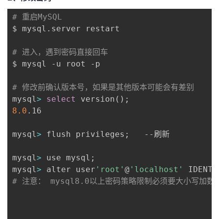
我
注
的
开
# 重启MySQL
$ mysql.server restart

的
Programs
发
# 进入，遇到密码直接回车
支
者
$ mysql -u root -p

持
学
# 修改前确认版本号，如果是其他版本可能会有差别
mysql
>
select
 version
(
)
;
我
堂
8.0
.16

的
我
我
mysql
>
 flush privileges
;
   --刷新

技
的
的
我
mysql
>
 use mysql
;
mysql
>
 alter user
'root'
@
'localhost'
 IDENTI
术
云
课
的
我
# 注意： mysql8.0以上密码策略限制必须要大小写加
支
声
程
认
的
我