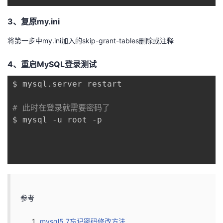
持
建
证
实
的
3、复原my.ini
议
验
收
将第一步中my.ini加入的skip-grant-tables删除或注释
藏
4、重启MySQL登录测试
$ mysql.server restart

# 此时在登录就需要密码了
$ mysql -u root -p

参考
mysql5.7忘记密码修改方法