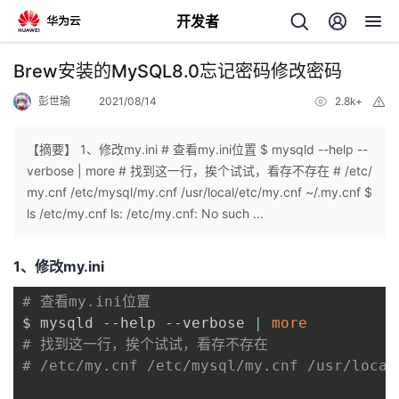
开发者
返
Brew安装的MySQL8.0忘记密码修改密码
回
彭世瑜
2021/08/14
2.8k+
举
报
【摘要】 1、修改my.ini # 查看my.ini位置 $ mysqld --help --
verbose | more # 找到这一行，挨个试试，看存不存在 # /etc/
my.cnf /etc/mysql/my.cnf /usr/local/etc/my.cnf ~/.my.cnf $
个
ls /etc/my.cnf ls: /etc/my.cnf: No such ...
我
人
1、修改my.ini
的
主
# 查看my.ini位置
$ mysqld --help --verbose 
|
more
开
页
# 找到这一行，挨个试试，看存不存在
# /etc/my.cnf /etc/mysql/my.cnf /usr/local
发