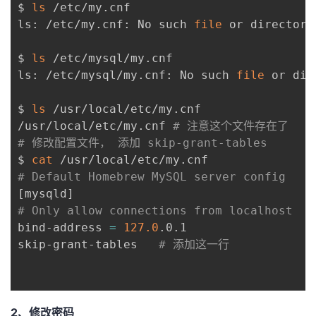
$ 
ls
 /etc/my.cnf

者
ls: /etc/my.cnf: No such 
file
 or directory

$ 
ls
 /etc/mysql/my.cnf

我
ls: /etc/mysql/my.cnf: No such 
file
 or dir
的
我
$ 
ls
 /usr/local/etc/my.cnf

/usr/local/etc/my.cnf 
# 注意这个文件存在了
博
的
我
# 修改配置文件， 添加 skip-grant-tables
$ 
cat
客
论
的
我
# Default Homebrew MySQL server config
[
mysqld
]
坛
圈
的
我
# Only allow connections from localhost
bind-address 
=
127.0
.0.1

子
直
的
我
skip-grant-tables   
# 添加这一行
我
播
活
的
我
动
关
的
2、修改密码