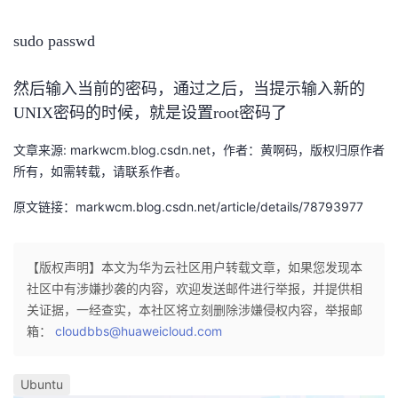
的
Programs
发
者
sudo passwd
支
者
我
然后输入当前的密码，通过之后，当提示输入新的
UNIX密码的时候，就是设置root密码了
持
学
的
我
文章来源: markwcm.blog.csdn.net，作者：黄啊码，版权归原作者
我
堂
博
的
我
所有，如需转载，请联系作者。
的
我
客
论
的
我
我
原文链接：markwcm.blog.csdn.net/article/details/78793977
技
的
坛
圈
的
我
的
我
【版权声明】本文为华为云社区用户转载文章，如果您发现本
术
云
子
直
的
我
社区中有涉嫌抄袭的内容，欢迎发送邮件进行举报，并提供相
课
的
我
关证据，一经查实，本社区将立刻删除涉嫌侵权内容，举报邮
支
声
播
活
的
箱：
cloudbbs@huaweicloud.com
程
认
的
我
持
建
动
关
证
实
的
Ubuntu