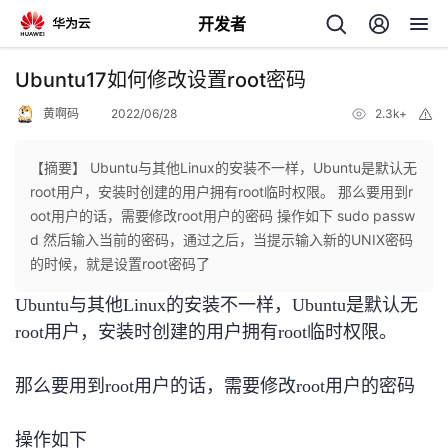
开发者
返
Ubuntu17如何修改设置root密码
回
黄啊码
2022/06/28
2.3k+
举
报
【摘要】 Ubuntu与其他Linux的安装不一样，Ubuntu是默认无
root用户，安装时创建的用户拥有root临时权限。 那么要用到r
oot用户的话，需要修改root用户的密码 操作如下 sudo passw
个
d 然后输入当前的密码，通过之后，当提示输入新的UNIX密码
的时候，就是设置root密码了
我
人
Ubuntu与其他Linux的安装不一样，Ubuntu是默认无
root用户，安装时创建的用户拥有root临时权限。
我
的
主
我
的
开
那么要用到root用户的话，需要修改root用户的密码
页
我
的
开
发
操作如下