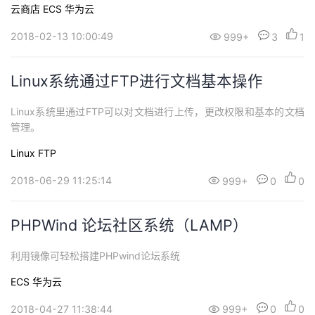
成功，随后配置相应的安全组端口，即可自行安装和使用啦！
持
建
证
实
的
云商店
ECS
华为云
2018-02-13 10:00:49
999+
3
1
议
验
收
藏
Linux系统通过FTP进行文档基本操作
Linux系统里通过FTP可以对文档进行上传，更改权限和基本的文档
管理。
Linux
FTP
2018-06-29 11:25:14
999+
0
0
PHPWind 论坛社区系统（LAMP）
利用镜像可轻松搭建PHPwind论坛系统
ECS
华为云
2018-04-27 11:38:44
999+
0
0