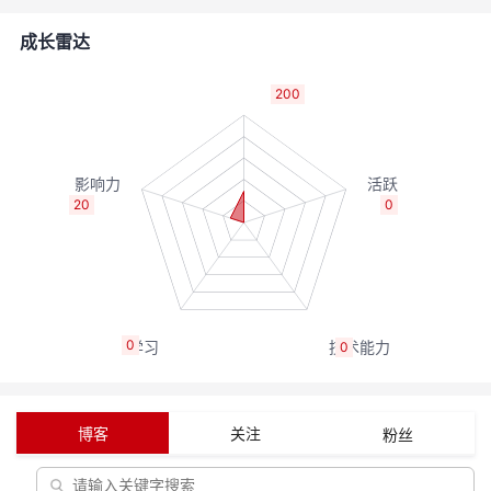
者
成长雷达
我
200
的
我
博
的
我
20
0
客
论
的
我
坛
圈
的
我
0
0
子
直
的
我
我
播
活
的
博客
关注
粉丝
我
动
关
的