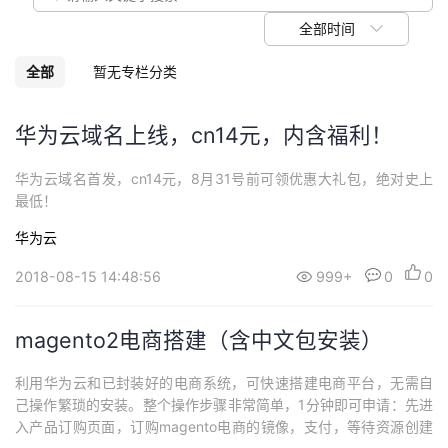
我
注
的
开
全部时间
的
Programs
发
全部
暂无专栏分类
支
者
华为云域名上线，cn14元，内含福利！
持
学
华为云域名首发，cn14元，8月31号前可领优惠大礼包，绝对史上
最低！
我
堂
华为云
的
我
我
2018-08-15 14:48:56
999+
0
0
技
的
的
我
magento2电商搭建（含中文包安装）
术
云
课
的
我
利用华为云和已封装好的电商系统，可快速搭建电商平台，无需自
己操作繁琐的安装。整个操作步骤非常简单，1分钟即可申请：先进
支
声
程
认
的
我
入产品订购页面，订购magento电商的镜像，支付，等待资源创建