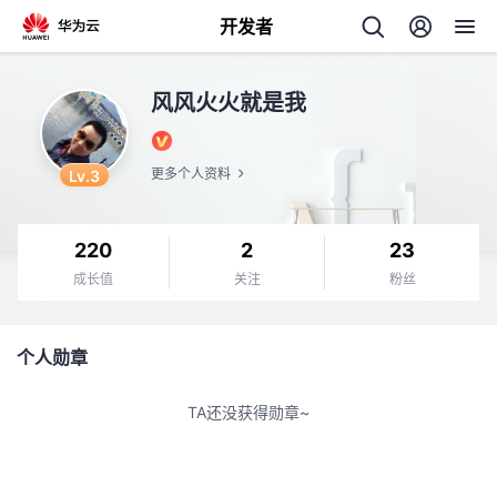
开发者
返
风风火火就是我
回
Lv.3
更多个人资料
220
2
23
个
成长值
关注
粉丝
我
人
个人勋章
的
主
TA还没获得勋章~
开
页
发