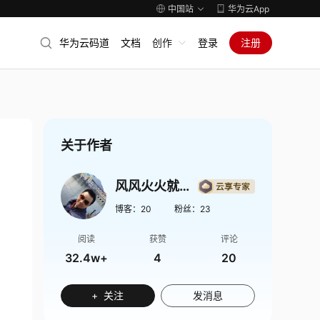
中国站
华为云App
华为云码道
文档
创作
登录
注册
关于作者
风风火火就是我
博客：
20
粉丝：
23
阅读
获赞
评论
32.4w+
4
20
+ 关注
发消息