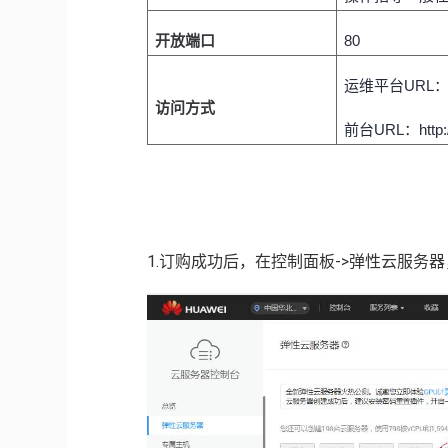
开放端口
80
运维平台
URL：h
访问方式
前台
URL：http
1.订购成功后，在控制面板->弹性云服务