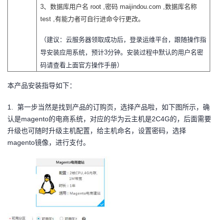
持
建
证
实
的
3、
数据库用户名 root ,密码 maijindou.com ,数据库名称
test ,有能力者可自行进命令行更改。
议
验
收
（建议：云服务器领取成功后，登录运维平台，跟随操作指
藏
导安装应用系统，预计3分钟。安装过程中默认的用户名密
码请查看上面官
方操作手册）
本产品安装指导如下：
1.
第一步当然是找到产品的订购页，选择产品啦，如下图所示，确
认是
magento的电商系统，对应的华为云主机是2C4G的，后面需要
升级也可随时升级主机配置，给主机命名，设置密码，选择
magento镜像，进行支付。