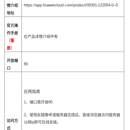
https://app.huaweicloud.com/product/00301-122054-0--0
情介绍
我
注
的
开
地址
的
Programs
发
官方操
作手册
支
者
在产品详情介绍中有
（重
要）
持
学
开放端
我
堂
80
口
的
我
我
技
的
的
我
应用指南
1、端口需开放80.
术
云
课
的
我
2、使用此镜像申请服务器完成后，直接浏览器访问服务器
支
声
程
认
的
我
访问方
公网ip即可在线安装。
式