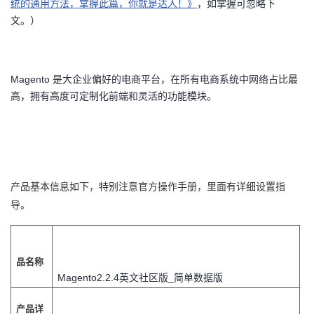
统的通用方法，掌握此篇，你就是达人！》
，如掌握可忽略下
文。）
者
我
Magento 是大企业偏好的电商平台，在所有电商系统中网络占比最
的
我
高，拥有高度可定制化前端和灵活的功能模块。
博
的
我
客
论
的
我
产品基本信息如下，特别注意官方操作手册，里面有详细设置指
坛
圈
的
我
导。
子
直
的
我
我
播
活
的
品名称
Magento2.2.4英文社区版_简单数据版
我
动
关
的
产品详