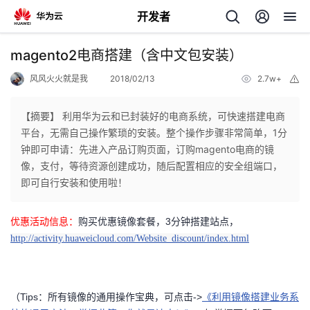
开发者
返
magento2电商搭建（含中文包安装）
回
风风火火就是我
2018/02/13
2.7w+
举
报
【摘要】 利用华为云和已封装好的电商系统，可快速搭建电商
平台，无需自己操作繁琐的安装。整个操作步骤非常简单，1分
钟即可申请：先进入产品订购页面，订购magento电商的镜
个
像，支付，等待资源创建成功，随后配置相应的安全组端口，
即可自行安装和使用啦！
我
人
优惠活动信息：
购买优惠镜像套餐，3分钟搭建站点，
的
主
http://activity.huaweicloud.com/Website_discount/index.html
开
页
（Tips：所有镜像的通用操作宝典，可点击->
《利用镜像搭建业务系
发