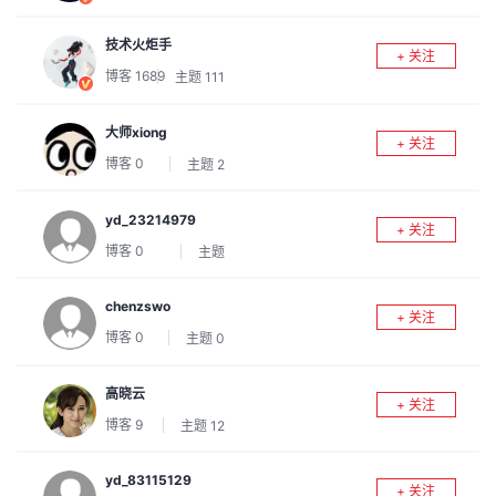
技术火炬手
+ 关注
博客
1689
主题
111
大师xiong
+ 关注
博客
0
主题
2
yd_23214979
+ 关注
博客
0
主题
chenzswo
+ 关注
博客
0
主题
0
高晓云
+ 关注
博客
9
主题
12
yd_83115129
+ 关注