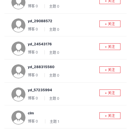
+ 关注
我
注
的
开
博客
0
主题
0
的
Programs
发
yd_29088572
+ 关注
博客
0
主题
0
支
者
yd_24543176
+ 关注
持
学
博客
0
主题
0
我
堂
yd_288315560
+ 关注
博客
0
主题
0
的
我
我
yd_57235994
技
的
的
我
+ 关注
博客
0
主题
0
术
云
课
的
我
clm
+ 关注
支
声
程
认
的
我
博客
0
主题
1