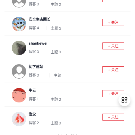
博客
0
主题
0
安全生态圈长
+ 关注
博客
4
主题
2
shankewei
+ 关注
博客
0
主题
0
初学建站
+ 关注
博客
0
主题
牛云
+ 关注
博客
1
主题
3
渔父
+ 关注
博客
2
主题
0
退
出