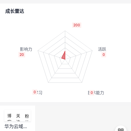
的
Programs
发
者
成长雷达
支
者
我
200
持
学
的
我
我
堂
博
的
我
20
0
的
我
客
论
的
我
我
技
的
坛
圈
的
我
的
我
0
0
术
云
子
直
的
我
课
的
我
支
声
播
活
的
程
认
的
我
博
关
粉
客
注
丝
持
建
动
关
证
实
的
华为云域名常见问题FAQ