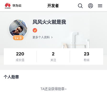
开发者
返
风风火火就是我
回
Lv.3
更多个人资料
220
2
23
个
成长值
关注
粉丝
我
人
个人勋章
我
的
主
TA还没获得勋章~
我
的
开
页
我
的
开
发