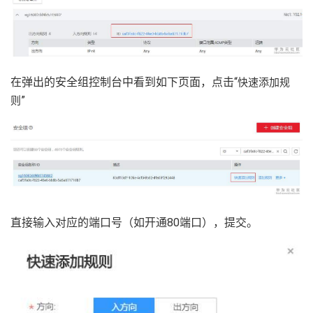
持
建
证
实
的
议
验
收
藏
在弹出的安全组控制台中看到如下页面，点击“
快速添加规
”
则
直接输入对应的端口号（如开通80端口），提交。