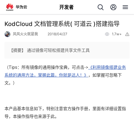
开发者
返
KodCloud 文档管理系统( 可道云 )搭建指导
回
风风火火就是我
2018/04/27
1.7w+
举
报
【摘要】 通过镜像可轻松搭建共享文件工具
（Tips：所有镜像的通用操作宝典，可点击->
《
利用镜像搭建业务
个
系统的通用方法，掌握此篇，你就是达人！
》
，
如掌握可忽略下
文。）
我
人
的
主
本产品基本信息如下，特别注意官方操作手册，里面有详细设置指
开
页
导，本操作指导也来源于此。
发