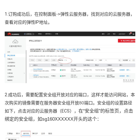
我
注
的
开
1.订购成功后，在控制面板->弹性云服务器，找到对应的云服务器，
的
Programs
发
查看对应的弹性IP地址。
支
者
持
学
我
堂
的
我
我
2.成功后，需要配置安全组开放对应的端口，这样才能访问网站，本
技
的
的
我
次购买的镜像需要在服务器安全组开放
80
端口。安全组的设置路径
在
“安全组”的标签页，点击
如下，点击对应的云服务器（ECS），
术
云
课
的
我
绑定的安全组，如sg160XXXXXX开头的这个：
支
声
程
认
的
我