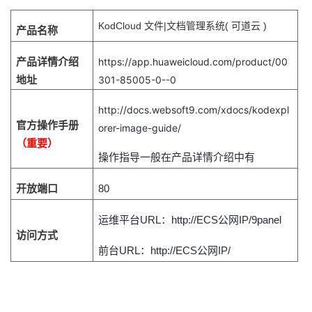
者
KodCloud 文件|文档管理系统( 可道云 )
产品名称
我
产品详情介绍
https://app.huaweicloud.com/product/00
地址
301-85005-0--0
的
我
http://docs.websoft9.com/xdocs/kodexpl
官方操作手册
博
的
我
orer-image-guide/
（重要）
操作指导一般在产品详情介绍中有
客
论
的
我
开放端口
80
坛
圈
的
我
运维平台
URL：http://ECS公网IP/9panel
子
直
的
我
访问方式
前台
URL：http://ECS公网IP/
我
播
活
的
我
动
关
的