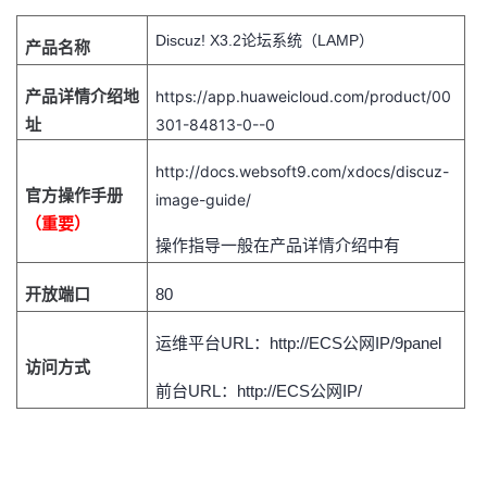
者
Discuz! X3.2论坛系统（LAMP）
产品名称
我
产品详情介绍地
https://app.huaweicloud.com/product/00
址
301-84813-0--0
的
我
http://docs.websoft9.com/xdocs/discuz-
官方操作手册
博
的
我
image-guide/
（重要）
操作指导一般在产品详情介绍中有
客
论
的
我
开放端口
80
坛
圈
的
我
运维平台
URL：http://ECS公网IP/9panel
子
直
的
我
访问方式
前台
URL：http://ECS公网IP/
我
播
活
的
我
动
关
的