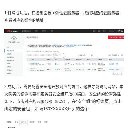
我
注
的
开
1.订购成功后，在控制面板->弹性云服务器，找到对应的云服务器，
的
Programs
发
查看对应的弹性IP地址。
支
者
持
学
我
堂
的
我
我
2.成功后，需要配置安全组开放对应的端口，这样才能访问网站，本
技
的
的
我
次购买的镜像需要在服务器安全组开放
80
端口。安全组的设置路径
在
“安全组”的标签页，点击
如下，点击对应的云服务器（ECS），
术
云
课
的
我
绑定的安全组，如sg160XXXXXX开头的这个：
支
声
程
认
的
我