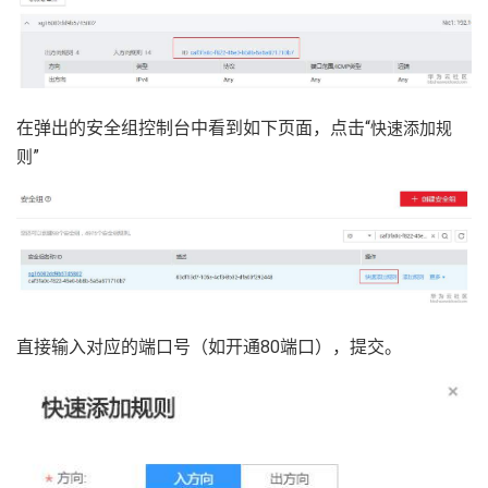
持
建
证
实
的
议
验
收
藏
在弹出的安全组控制台中看到如下页面，点击“
快速添加规
”
则
直接输入对应的端口号（如开通80端口），提交。