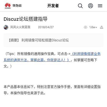
开发者
返
Discuz论坛搭建指导
回
风风火火就是我
2018/04/27
1.6w+
举
报
【摘要】 利用镜像可轻松搭建Discuz论坛
（Tips：所有镜像的通用操作宝典，可点击->
《
利用镜像搭建业务
个
系统的通用方法，掌握此篇，你就是达人！
》
，
如掌握可忽略下
文。）
我
人
的
主
本产品基本信息如下，特别注意官方操作手册，里面有详细设置指
开
页
导，本操作指导也来源于此。
发