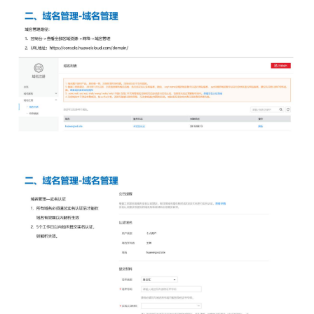
持
建
证
实
的
议
验
收
藏