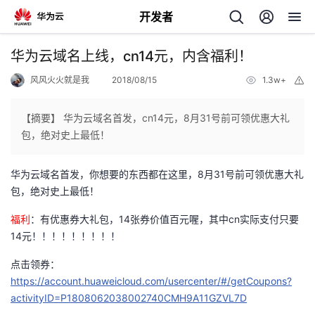
开发者
返
华为云域名上线，cn14元，内含福利！
回
风风火火就是我
2018/08/15
1.3w+
举
报
【摘要】 华为云域名首发，cn14元，8月31号前可领优惠大礼
包，绝对史上最低！
个
华为云域名首发，你想要的东西都在这里，8月31号前可领优惠大礼
包，绝对史上最低！
我
人
福利
：有优惠券大礼包，14张券价值百元喔，其中cn实际支付只要
的
14元！！！！！！！！！
主
点击领券：
开
页
https://account.huaweicloud.com/usercenter/#/getCoupons?
activityID=P1808062038002740CMH9A11GZVL7D
发