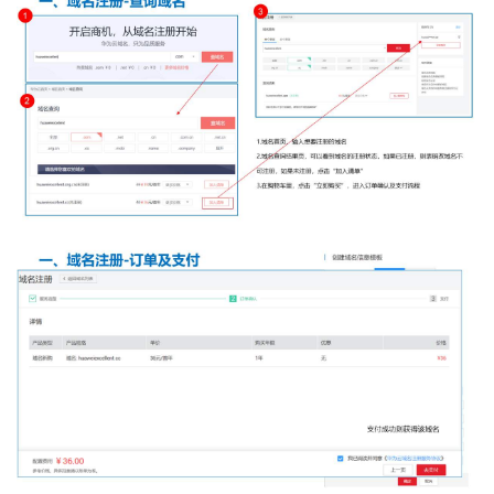
我
注
的
开
的
Programs
发
支
者
持
学
我
堂
的
我
我
技
的
的
我
术
云
课
的
我
支
声
程
认
的
我