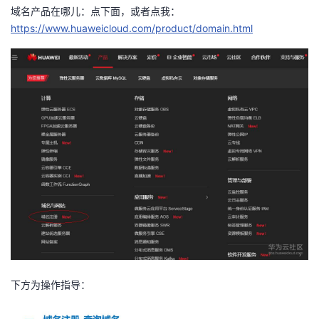
域名产品在哪儿：点下面，或者点我：
者
https://www.huaweicloud.com/product/domain.html
我
的
我
博
的
我
客
论
的
我
坛
圈
的
我
子
直
的
我
我
播
活
的
下方为操作指导：
我
动
关
的