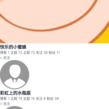
快乐的小蜜蜂
博客
1
主题
72
主题
72
关注
28
粉丝
11
+ 关注
彩虹上的水瓶座
博客
1
主题
74
主题
74
关注
8
粉丝
39
+ 关注