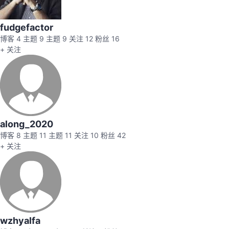
fudgefactor
博客
4
主题
9
主题
9
关注
12
粉丝
16
+ 关注
along_2020
博客
8
主题
11
主题
11
关注
10
粉丝
42
+ 关注
wzhyalfa