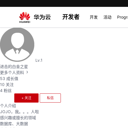
开发者
开发
活动
Prog
Lv.1
进击的白金之星
更多个人资料
53
成长值
10
关注
4
粉丝
+ 关注
私信
个人介绍
JOJO，我。。。人啦
感兴趣或擅长的领域
数据库、大数据