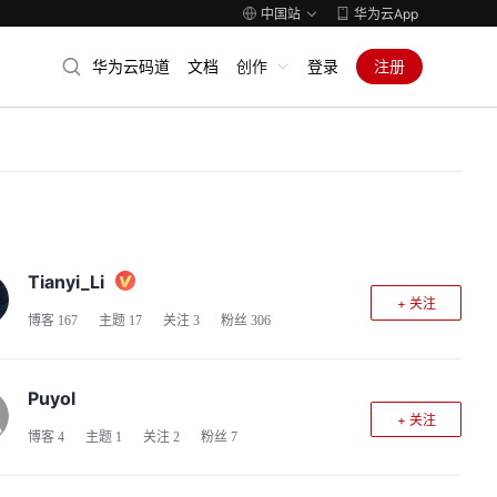
中国站
华为云App
华为云码道
文档
创作
登录
注册
Tianyi_Li
+ 关注
博客
167
主题
17
关注
3
粉丝
306
Puyol
+ 关注
博客
4
主题
1
关注
2
粉丝
7