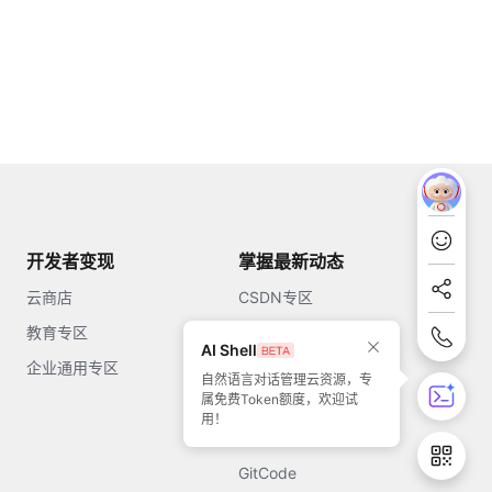
开发者变现
掌握最新动态
云商店
CSDN专区
教育专区
知乎
AI Shell
企业通用专区
开源中国
自然语言对话管理云资源，专
属免费Token额度，欢迎试
51CTO
用！
今日头条
GitCode