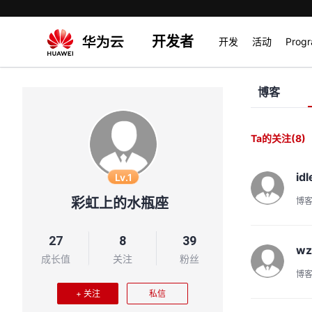
开发者
开发
活动
Prog
博客
Ta的关注
(8)
id
Lv.1
彩虹上的水瓶座
博
27
8
39
wz
成长值
关注
粉丝
博
+ 关注
私信