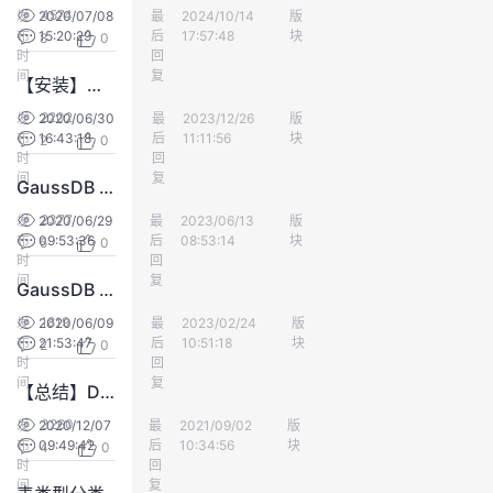
4574
发
2020/07/08
最
pack
2024/10/14
版
数仓DWS
我
注
的
开
布
15:20:29
后
17:57:48
块
8
0
时
回
的
间
Programs
复
发
【安装】安装OMS失败，报错安装logman失败
2202
发
2020/06/30
最
AI调参工程师
2023/12/26
版
数仓DWS
支
者
布
16:43:18
后
11:11:56
块
2
0
时
回
间
复
持
学
GaussDB A 8.0.0 开发者指南
2377
发
2020/06/29
最
yd_246403876
2023/06/13
版
数仓DWS
我
堂
布
09:53:36
后
08:53:14
块
5
0
时
回
间
复
GaussDB for DWS数据倾斜问题定位方法
的
我
我
1819
发
2020/06/09
最
yd_280336329
2023/02/24
版
数仓DWS
布
21:53:47
技
的
后
10:51:18
块
2
0
的
我
时
回
间
复
【总结】DWS三权分立
术
云
课
的
我
3260
发
2020/12/07
最
涟筏
2021/09/02
版
数仓DWS
布
09:49:42
后
10:34:56
块
4
0
支
声
程
认
的
我
时
回
间
复