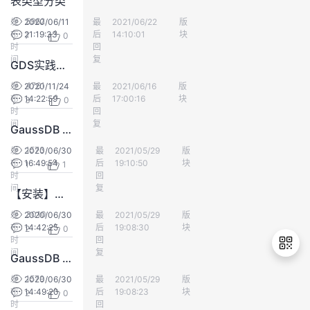
表类型分类
持
建
证
实
的
5962
发
2020/06/11
最
匿名用户群体
2021/06/22
版
数仓DWS
布
21:19:33
后
14:10:01
块
7
0
议
验
收
时
回
间
复
GDS实践指南
藏
4761
发
2020/11/24
最
匿名用户群体
2021/06/16
版
数仓DWS
布
14:22:59
后
17:00:16
块
3
0
时
回
间
复
GaussDB for DWS维护宝典-安装类故障-安装OMS初始化omm用户失败
1573
发
2020/06/30
最
匿名用户群体
2021/05/29
版
数仓DWS
布
16:49:54
后
19:10:50
块
1
1
时
回
间
复
【安装】安装OMS提示解密失败
3010
发
2020/06/30
最
匿名用户群体
2021/05/29
版
数仓DWS
布
14:42:25
后
19:08:30
块
2
0
时
回
间
复
GaussDB for DWS维护宝典-安装类故障-浮动IP配置错误导致OMS失败
1579
发
2020/06/30
最
匿名用户群体
2021/05/29
版
数仓DWS
布
14:49:20
后
19:08:23
块
2
0
退
时
回