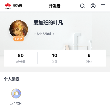
开发者
返
爱加班的叶凡
回
更多个人资料
Lv.2
80
10
9
个
成长值
关注
粉丝
我
人
个人勋章
的
主
开
页
万人瞩目
发