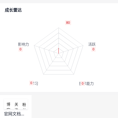
者
成长雷达
我
80
的
我
博
的
我
0
0
客
论
的
我
坛
圈
的
我
0
0
子
直
的
我
我
播
活
的
博
关
粉
客
注
丝
我
动
关
的
官网文档中的算子落盘空间具体是什么概念，怎么配置这个值？