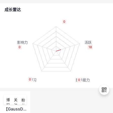
的
Programs
发
者
成长雷达
支
者
我
0
持
学
的
我
我
堂
博
的
我
0
18
的
我
客
论
的
我
我
技
的
坛
圈
的
我
的
我
0
0
术
云
子
直
的
我
课
的
我
支
声
播
活
的
程
认
的
我
博
关
粉
客
注
丝
持
建
动
关
证
实
的
【GaussDB 300产品】【三权分立功能】
退