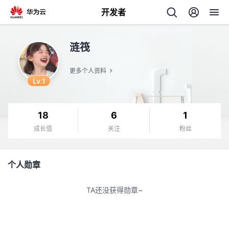
开发者
返
涟筏
回
更多个人资料
Lv.1
18
6
1
个
成长值
关注
粉丝
我
人
个人勋章
我
的
主
TA还没获得勋章~
我
的
开
页
我
的
开
发