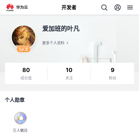
开发者
返
爱加班的叶凡
回
更多个人资料
Lv.2
80
10
9
个
成长值
关注
粉丝
我
人
个人勋章
的
主
开
页
万人瞩目
发