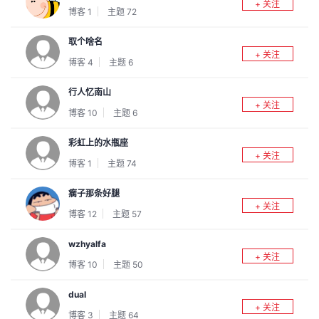
+ 关注
博客
1
主题
72
我
注
的
开
取个啥名
的
Programs
发
+ 关注
博客
4
主题
6
支
者
行人忆南山
+ 关注
博客
10
主题
6
持
学
彩虹上的水瓶座
我
堂
+ 关注
博客
1
主题
74
的
我
我
瘸子那条好腿
+ 关注
博客
12
主题
57
技
的
的
我
wzhyalfa
术
云
+ 关注
课
的
我
博客
10
主题
50
支
声
程
认
的
我
dual
+ 关注
博客
3
主题
64