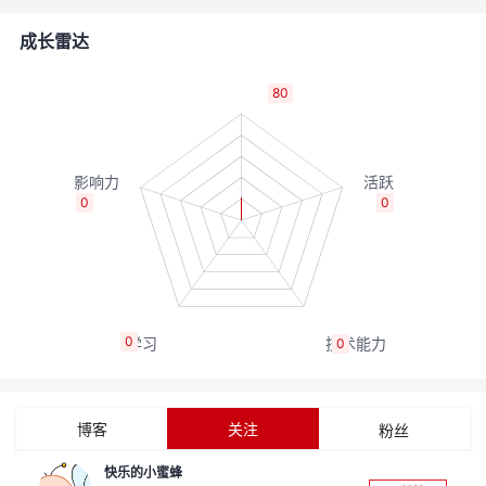
者
成长雷达
我
80
的
我
博
的
我
0
0
客
论
的
我
坛
圈
的
我
0
0
子
直
的
我
我
播
活
的
博客
关注
粉丝
我
动
关
的
快乐的小蜜蜂