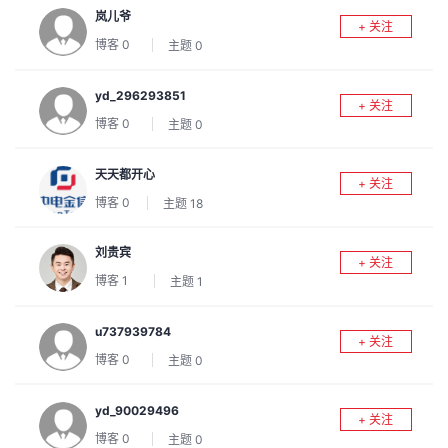
持
建
证
实
的
岚儿爷
+ 关注
博客
0
主题
0
议
验
收
yd_296293851
+ 关注
藏
博客
0
主题
0
天天都开心
+ 关注
博客
0
主题
18
刘贵宾
+ 关注
博客
1
主题
1
u737939784
+ 关注
博客
0
主题
0
yd_90029496
+ 关注
博客
0
主题
0