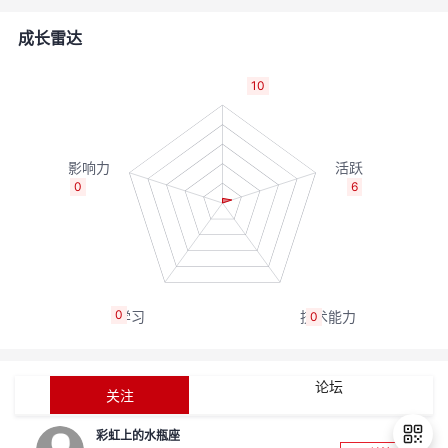
者
成长雷达
我
10
的
我
博
的
我
0
6
客
论
的
我
坛
圈
的
我
0
0
子
直
的
我
我
播
活
的
论坛
关注
我
动
关
的
彩虹上的水瓶座