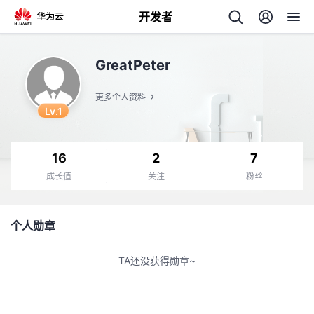
开发者
返
GreatPeter
回
更多个人资料
Lv.1
16
2
7
个
成长值
关注
粉丝
我
人
个人勋章
的
主
TA还没获得勋章~
开
页
发