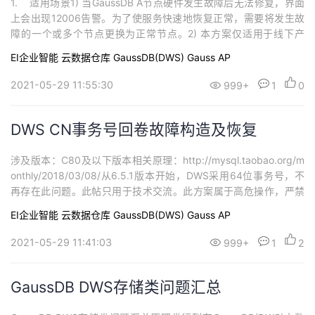
1. 适用场景1) 当GaussDB A节点硬件发生故障后无法修复，界面
上会出现12006告警。为了使服务快速地恢复正常，需要将发生故
障的一个或多个节点更换为正常节点。2) 本方案仅适用于线下产
品。3) 本方案仅适用于OS重装后，主机置换场景。4) OS未重装场
EI企业智能
云数据仓库 GaussDB(DWS)
Gauss AP
景，不在此文档适用范围内。2. 前提条件1) GaussDB A集群安装
成功，且处于已启动状态。2) 准备新的硬件服务器...
2021-05-29 11:55:30
999+
1
0
DWS CN事务号回卷故障构造及恢复
涉及版本：C80及以下版本相关原理：http://mysql.taobao.org/m
onthly/2018/03/08/从6.5.1版本开始，DWS采用64位事务号，不
再存在此问题。此帖只用于技术交流。此方案属于高危操作，严禁
用户与一线、二线在生产集群操作！操作不慎会导致集群无法修复
EI企业智能
云数据仓库 GaussDB(DWS)
Gauss AP
的严重后果！ 场景一：CN回卷，且正常cn的nextxid未超过21亿1.
确认集群状态：3c18d确认gt...
2021-05-29 11:41:03
999+
1
2
GaussDB DWS存储类问题汇总