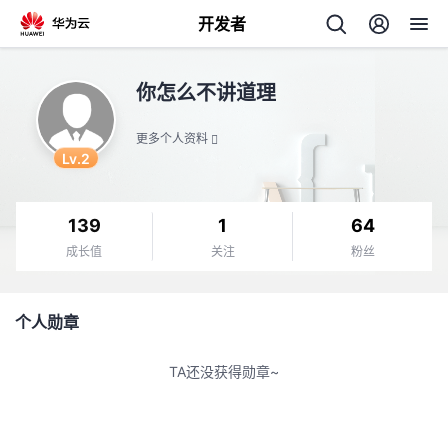
开发者
返
你怎么不讲道理
回
更多个人资料
Lv.2
139
1
64
个
成长值
关注
粉丝
我
人
个人勋章
我
的
主
TA还没获得勋章~
我
的
开
页
我
的
开
发