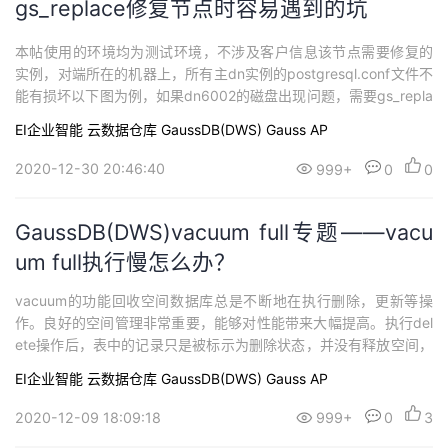
gs_replace修复节点时容易遇到的坑
本帖使用的环境均为测试环境，不涉及客户信息该节点需要修复的
实例，对端所在的机器上，所有主dn实例的postgresql.conf文件不
能有损坏以下图为例，如果dn6002的磁盘出现问题，需要gs_repla
ce对linux180125节点进行修复时，对端为6001，此时就要求linux1
EI企业智能
云数据仓库 GaussDB(DWS)
Gauss AP
80123节点上面6001,6003的postgresql.conf文件都是正常的，而
不是只要6001正常...
2020-12-30 20:46:40
999+
0
0
GaussDB(DWS)vacuum full专题——vacu
um full执行慢怎么办？
vacuum的功能回收空间数据库总是不断地在执行删除，更新等操
作。良好的空间管理非常重要，能够对性能带来大幅提高。执行del
ete操作后，表中的记录只是被标示为删除状态，并没有释放空间，
在以后的update或insert操作中该部分的空间是不能够被重用的。
EI企业智能
云数据仓库 GaussDB(DWS)
Gauss AP
在数据库中用于维护数据库磁盘空间的工具是VACUUM，其重要的
作用是删除那些已经标示为删除的数据并释放空间。经过vacuum清
2020-12-09 18:09:18
999+
0
3
理后，空间才...