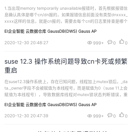
1.当出现memory temporarily unavailable报错时，首先根据报错信
息确认具体是哪个cn/dn报的，如果报错信息前面没有类型dnxxxx_
xxxx这样的信息，就是cn报的，需要去每个cn的日志里排查是哪个
cn2.通过free -g或top查看当前内存的使用情况，确认是操作系统内
EI企业智能
云数据仓库 GaussDB(DWS)
Gauss AP
存耗尽，还是因为cn/dn的内存使用达到限制，如果已经没有现场，
可以通过查看/var/log...
2020-12-30 20:48:27
999+
0
0
suse 12.3 操作系统问题导致cn卡死或频繁
重启
在suse12.3操作系统上，存在已知问题，线程加上mutex锁后，_da
ta._owner字段不会被赋值为本线程号，而是赋值为0（suse 11上会
赋值为本线程号），导致数据库线程对mutex锁状态判断错误，重
复加锁，陷入死循环如何识别该问题：查看cn日志：failed to join t
EI企业智能
云数据仓库 GaussDB(DWS)
Gauss AP
hread xxx, ret is 110, Connection timed out有上面这条日志时...
2020-12-30 20:47:39
999+
0
0