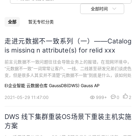
议
注
验
收
全部时间
藏
全部
暂无专栏分类
走进元数据不一致系列（一）——Catalog
is missing n attribute(s) for relid xxx
前言元数据不一致问题往往会导致业务上的报错，在现网环境中，
“元数据不一致”一词常常让客户、一线、二线甚至研发兄弟们谈虎色
变，但是很多人其实并不清楚“元数据不一致”到底是什么，该如何处
理。元数据不一致真的有那么可怕吗？接下来本文将以一种常见的
EI企业智能
云数据仓库 GaussDB(DWS)
Gauss AP
元数据不一致场景为例，带领读者揭开元数据不一致的神秘面纱声
明1.此系列博文的初衷是构建更加强大的生态社区，提升大家对Gau
2021-05-29 11:47:00
999+
0
2
ssDB(DWS)的认识，在现网...
DWS 线下集群重装OS场景下重装主机实施
方案