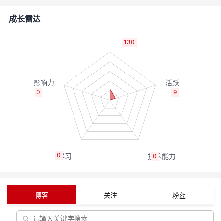
的
Programs
发
者
成长雷达
支
者
我
130
持
学
的
我
我
堂
博
的
我
0
9
的
我
客
论
的
我
我
技
的
坛
圈
的
我
的
我
0
0
术
云
子
直
的
我
课
的
我
支
声
播
活
的
程
认
的
我
博客
关注
粉丝
持
建
动
关
证
实
的