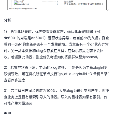
分析
1）
dn
遇到此场景时，优先查看集群状态，确认此
的对端（例：
dn6001
dn6002
dn
的对端是
）是否状态异常，若当前
为从备，则查
dn
dn
看同一
环的主备是否有一个发生故障。当主备有一个
状态异常
xlog
时，另一副本数据和
会存放在从备，在备机恢复之前不会回
normal
收。若遇到此场景，则应优先考虑如何将集群恢复为
。
2）
dn
xlog
xlog
若集群状态正常，主
的
过多，可能是因为主备
同步
”gs_ctl querybuild -D
”
较慢导致，可在备机所在节点执行
备机目录
查看同步进度
3）
100%
xlog
若主备日志同步进度为
，大量
为最近突然产生，则排
查业务上是否有带索引导入的场景。导入的目标表如果有索引，有
xlog
可能产生大量
根因