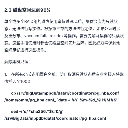
2.3
90%
磁盘空间达到
RAID
90%
单个或多个
组的磁盘使用率超过
后，集群会变为只读状
态，无法进行写操作。根据第三章的方法进行定位，如果处理时涉
vacuum full
reindex
及重分布、
、
等操作，需要先解除集群的只读状
态。这些手段使用时都会使磁盘空间先升后降，因此必须确保剩余
空间足够进行这些操作。
解除集群只读：
1.
cn
在所有
节点配置白名单，防止取消只读状态后有业务接入将磁
100%
盘插入至
cp /srv/BigData/mppdb/data1/coordinator/pg_hba.conf
/home/omm/pg_hba.conf_`date +'%Y-%m-%d_%H%M%S'`
sed -i 's/.*sha256.*$/#&/g'
/srv/BigData/mppdb/data1/coordinator/pg_hba.conf