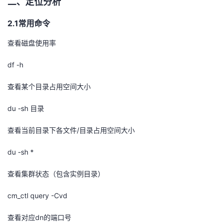
二、定位分析
我
注
的
开
2.1
常用命令
的
Programs
发
查看磁盘使用率
支
者
df -h
持
学
查看某个目录占用空间大小
我
堂
du -sh
目录
/
查看当前目录下各文件
的
我
目录占用空间大小
我
du -sh *
技
的
的
我
查看集群状态（包含实例目录）
术
云
课
的
我
cm_ctl query -Cvd
支
声
程
认
的
我
dn
查看对应
的端口号