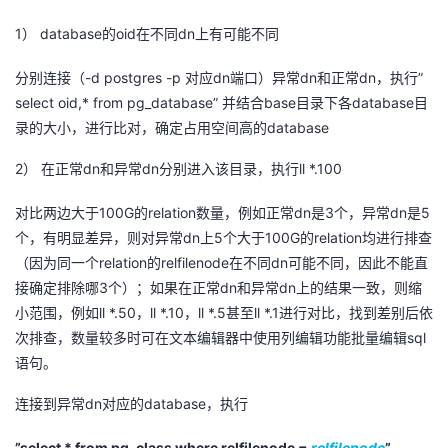
1）
database
oid
dn
的
在不同
上有可能不同
-d postgres -p
dn
dn
dn
”
分别连接（
对应
端口）异常
和正常
，执行
select oid,* from pg_database”
base
database
并结合
目录下各
目
database
录的大小，进行比对，确定占用空间高的
2）
dn
dn
ll *.100
在正常
和异常
分别进入该目录，执行
100G
relation
dn
3
dn
5
对比两边大于
的
数量，例如正常
是
个，异常
是
dn
5
100G
relation
个，有明显差异，则对异常
上
个大于
的
均进行排查
relation
relfilenode
dn
（因为同一个
的
在不同
可能不同，因此不能直
3
dn
dn
接确定排除哪
个）；如果在正常
和异常
上的结果一致，则缩
ll *.50
ll *.10
ll *.5
ll *.1
小范围，例如
，
，
甚至
进行对比，找到差别后依
sql
次排查，数量较多时可在文本编辑器中使用列编辑功能批量编辑
语句。
dn
database
连接到异常
对应的
，执行
”select * from pg_class where relfilenode =
relfilenode
”