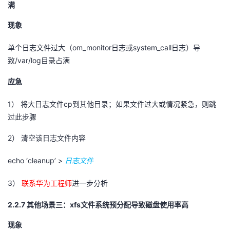
满
现象
om_monitor
system_call
单个日志文件过大（
日志或
日志）导
/var/log
致
目录占满
应急
1）
cp
将大日志文件
到其他目录；如果文件过大或情况紧急，则跳
过此步骤
2）
清空该日志文件内容
echo ‘cleanup’ >
日志文件
3）
联系华为工程师
进一步分析
2.2.7
xfs
其他场景三：
文件系统预分配导致磁盘使用率高
现象