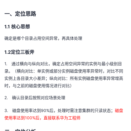
者
一、定位思路
我
1.1
核心思想
的
我
确定是哪个目录占用空间异常，再具体处理
1.2
定位三板斧
博
的
我
1.
通过横向与纵向对比，确定占用空间异常的实例与最小级别目
客
论
的
我
录。（横向对比：单实例或部分实例磁盘使用率异常时，对比不同
实例上各目录大小差异；纵向对比：所有实例磁盘使用率异常增高
坛
圈
的
我
时，与之前的磁盘使用情况进行对比）
子
直
的
我
2.
确认目录后按照对应场景处理
我
播
活
的
3.
90%
磁盘使用率达到
后，处理时需注意集群的只读状态；
磁盘
100%
使用率达到
后，直接联系华为工程师
我
动
关
的