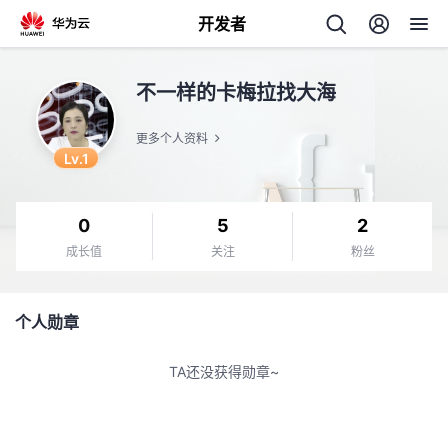
开发者
返
不一样的卡梅拉找大海
回
更多个人资料
Lv.1
0
5
2
个
成长值
关注
粉丝
我
人
个人勋章
的
主
TA还没获得勋章~
开
页
发