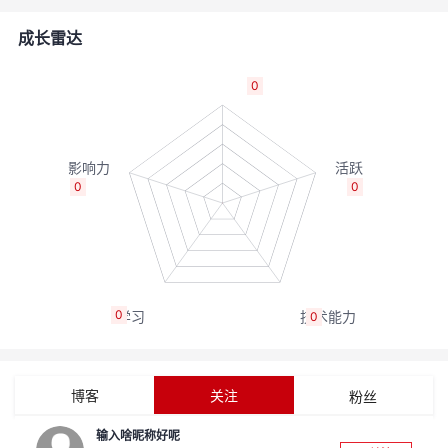
者
成长雷达
我
0
的
我
博
的
我
0
0
客
论
的
我
坛
圈
的
我
0
0
子
直
的
我
我
播
活
的
博客
关注
粉丝
我
动
关
的
输入啥昵称好呢