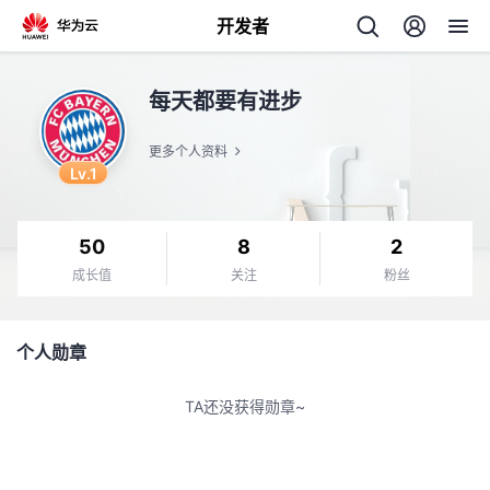
开发者
返
每天都要有进步
回
更多个人资料
Lv.1
50
8
2
个
成长值
关注
粉丝
我
人
个人勋章
我
的
主
TA还没获得勋章~
我
的
开
页
我
的
开
发