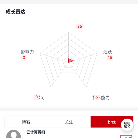
的
Programs
发
者
成长雷达
支
者
我
35
持
学
的
我
我
堂
博
的
我
0
15
的
我
客
论
的
我
我
技
的
坛
圈
的
我
的
我
0
0
术
云
子
直
的
我
课
的
我
支
声
播
活
的
程
认
的
我
博客
关注
粉丝
持
建
动
关
证
实
的
云计算折扣