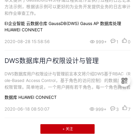
方法示例，根据该示例可以更好的为业务开发提供业务的日志审计
和作业审查工作。
EI企业智能
云数据仓库 GaussDB(DWS)
Gauss AP
数据库处理
HUAWEI CONNECT
2020-08-28 15:58:56
999+
1
0
DWS数据库用户权限设计与管理
DWS数据库用户权限设计与管理前言本文将介绍DWS基于RBAC（R
ole-Based Access Control，基于角色的访问控制）的数据库用户
权限管理。简单地说，一个用户拥有若干角色，每一个角色拥有若
干权限。这样，就构造成“用户-角色-权限”的授权模型。在这种模型
数据库
HUAWEI CONNECT
中，用户与角色之间，角色与权限之间，一般是多对多的关系。通
退
过本节，我们将学习到DWS数据库权限管理的相关知识并进一步学
2020-06-18 08:50:07
999+
3
7
出
会如何...
登
录
+ 关注