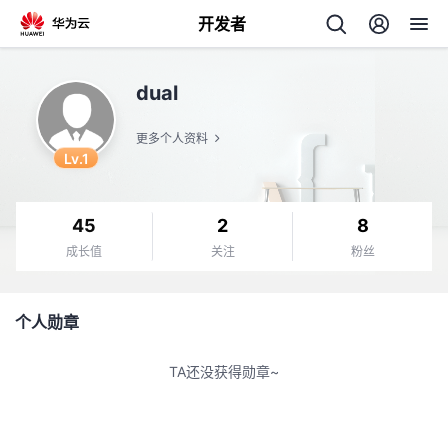
开发者
返
dual
回
更多个人资料
Lv.1
45
2
8
个
成长值
关注
粉丝
我
人
个人勋章
我
的
主
TA还没获得勋章~
我
的
开
页
我
的
开
发