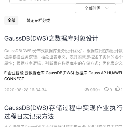
议
注
验
收
全部时间
藏
全部
暂无专栏分类
​GaussDB(DWS)之数据库对象设计
GaussDB(DWS)分布式数据库业务设计优化1、根据应用逻辑设计数
据库根据业务逻辑，抽象出表定义，表其实就是描述了实体的各个
属性；根据业务逻辑，判断表在数据库中的存储方式；优化表定义
和查询语句；2、行存储和列存储的特点能够根据数据特征自适应的
EI企业智能
云数据仓库 GaussDB(DWS)
数据库
Gauss AP
HUAWEI
选择压缩算法，平均压缩比7:1；根据预置的时间策略对数据自动压
CONNECT
缩；压缩数据可通过数据库接口继续访问，压缩过程对应用透明；
压缩数据可直接访问，对业务透...
2020-08-28 16:34:34
999+
0
1
GaussDB(DWS)存储过程中实现作业执行
过程日志记录方法
本文提供了GaussDB(DWS)存储过程实现作业执行过程的日志记录