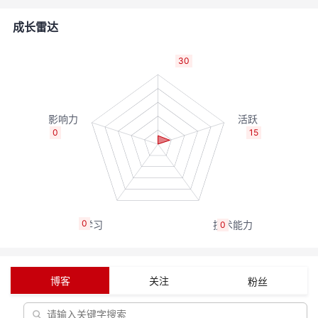
的
Programs
发
者
成长雷达
支
者
我
30
持
学
的
我
我
堂
博
的
我
0
15
的
我
客
论
的
我
我
技
的
坛
圈
的
我
的
我
0
0
术
云
子
直
的
我
课
的
我
支
声
播
活
的
程
认
的
我
博客
关注
粉丝
持
建
动
关
证
实
的