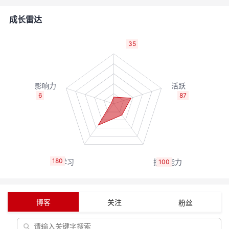
者
成长雷达
我
35
的
我
博
的
我
6
87
客
论
的
我
坛
圈
的
我
180
100
子
直
的
我
我
播
活
的
博客
关注
粉丝
我
动
关
的