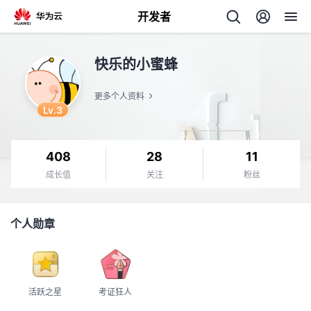
开发者
返
快乐的小蜜蜂
回
更多个人资料
Lv.3
408
28
11
个
成长值
关注
粉丝
我
人
个人勋章
的
主
开
页
活跃之星
考证狂人
发