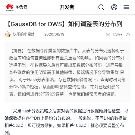
开发者
返
【GaussDB for DWS】如何调整表的分布列
回
快乐的小蜜蜂
2020/06/19
1.5w+
举
报
【摘要】 在数据仓库类型的数据库中，大表的分布列选择对于
数据库和语句查询性能都有至关重要的影响。 如果表的分布列
选择不当，在数据导入后有可能出现数据分布倾斜，进而导致
个
某些磁盘的使用明显高于其他磁盘，极端情况下会导致集群 只
读。 对于Hash分表策略，存在数据倾斜情况下，查询时出现部
我
人
分DN的I/O短板，从而影响整体查询性能。 在对已经创建的
表，该如何进行分布列的调整，也是我们经常思考的课题。
的
主
采用Hash分表策略之后需对表的数据进行数据倾斜性检查，以
开
页
确保数据在各个DN上是均匀分布的。一般来说，不同DN的数据量
相差5%以上即可视为倾斜，如果相差10%以上就必须要调整分布
发
列。