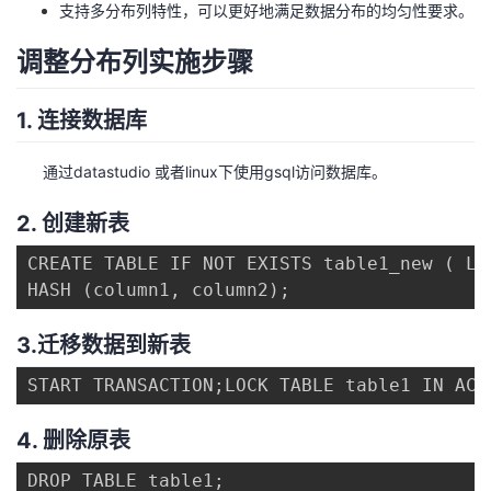
支持多分布列特性，可以更好地满足数据分布的均匀性要求。
我
注
的
开
调整分布列实施步骤
的
Programs
发
1. 连接数据库
支
者
通过datastudio 或者linux下使用gsql访问数据库。
持
学
2. 创建新表
我
堂
CREATE TABLE IF NOT EXISTS table1_new ( LI
HASH (column1, column2);
的
我
我
3.迁移数据到新表
技
的
的
我
START TRANSACTION;LOCK TABLE table1 IN ACC
术
云
课
的
我
4. 删除原表
支
声
程
认
的
我
DROP TABLE table1;