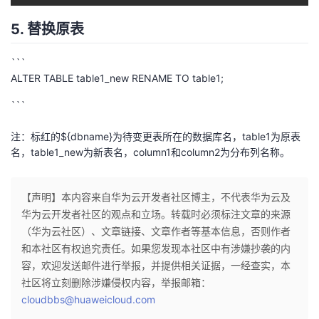
持
建
证
实
的
5. 替换原表
议
验
收
```
藏
ALTER TABLE table1_new RENAME TO table1;
```
注：标红的${dbname}为待变更表所在的数据库名，table1为原表
名，table1_new为新表名，column1和column2为分布列名称。
【声明】本内容来自华为云开发者社区博主，不代表华为云及
华为云开发者社区的观点和立场。转载时必须标注文章的来源
（华为云社区）、文章链接、文章作者等基本信息，否则作者
和本社区有权追究责任。如果您发现本社区中有涉嫌抄袭的内
容，欢迎发送邮件进行举报，并提供相关证据，一经查实，本
社区将立刻删除涉嫌侵权内容，举报邮箱：
cloudbbs@huaweicloud.com