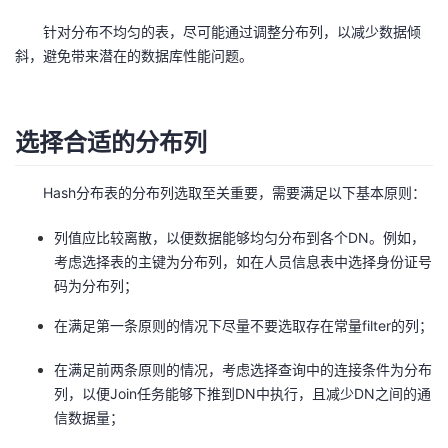
针对分布不均匀的表，尽可能通过调整分布列，以减少数据倾
者
斜，避免带来潜在的数据库性能问题。
我
的
我
选择合适的分布列
博
的
我
Hash分布表的分布列选取至关重要，需要满足以下基本原则：
客
论
的
我
列值应比较离散，以便数据能够均匀分布到各个DN。例如，
考虑选择表的主键为分布列，如在人员信息表中选择身份证号
坛
圈
的
我
码为分布列；
子
直
的
我
在满足第一条原则的情况下尽量不要选取存在常量filter的列；
在满足前两条原则的情况，考虑选择查询中的连接条件为分布
我
播
活
的
列，以便Join任务能够下推到DN中执行，且减少DN之间的通
信数据量；
我
动
关
的