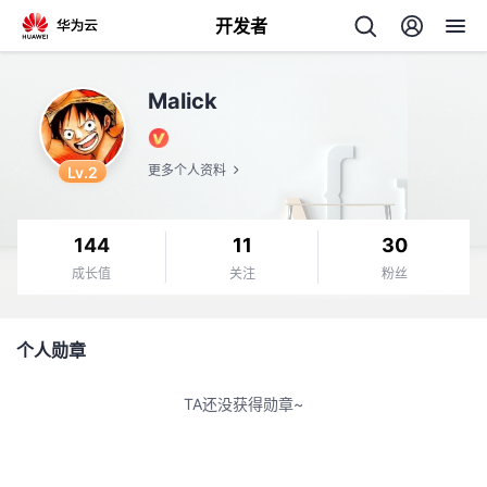
开发者
返
Malick
回
Lv.2
更多个人资料
144
11
30
个
成长值
关注
粉丝
我
人
个人勋章
我
的
主
TA还没获得勋章~
我
的
开
页
我
的
开
发