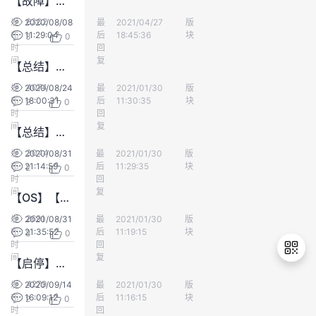
【故障】【ccn】作业执行时，如果出现执行不动的情况，查看wait_status，发现大量在wait ccn
6302
发
2020/08/08
最
ljy691
2021/04/27
版
数仓DWS
布
11:29:04
后
18:45:36
块
3
0
时
回
间
复
【总结】【资源管理】多租户资源管理，配置了CPU限额，还是出现了单个用户的作业将CPU资源占高的情况
4074
发
2020/08/24
最
匿名用户群体
2021/01/30
版
数仓DWS
布
18:00:31
后
11:30:35
块
2
0
时
回
间
复
【总结】【资源管理】使用技巧-怎么针对一个用户，进行并发数的限制
3044
发
2020/08/31
最
匿名用户群体
2021/01/30
版
数仓DWS
布
21:14:59
后
11:29:35
块
2
0
时
回
间
复
【OS】【CPU】单节点CPU高？是不是很多getClientInfo进程
2691
发
2020/08/31
最
匿名用户群体
2021/01/30
版
数仓DWS
布
21:35:52
后
11:19:15
块
3
0
时
回
间
复
【启停】界面实例启动失败，后台集群状态正常
4279
发
2020/09/14
最
匿名用户群体
2021/01/30
版
数仓DWS
布
16:09:12
后
11:16:15
块
2
0
退
时
回