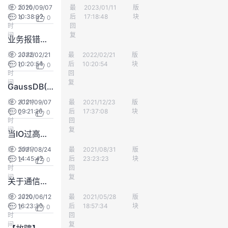
5116
发
2020/09/07
最
哇！飞机
2023/01/11
版
数仓DWS
议
注
验
收
布
10:38:02
后
17:18:48
块
4
0
时
回
间
藏
复
业务报错：Session used memory kbytes is beyond the limitation kbytes
1348
发
2022/02/21
最
Malick
2022/02/21
版
数仓DWS
布
10:20:54
后
10:20:54
块
0
0
时
回
间
复
GaussDB(DWS)负载管理中，怎么判断是简单作业还是复杂作业，区分的规则又是什么？
4104
发
2021/09/07
最
Malick
2021/12/23
版
数仓DWS
布
09:21:26
后
17:37:08
块
2
0
时
回
间
复
当IO过高时，怎么迅速找到问题的语句
5949
发
2021/08/24
最
努力学习ing
2021/08/31
版
数仓DWS
布
14:45:42
后
23:23:23
块
2
0
时
回
间
复
关于通信连接问题定位的一点总结
1210
发
2020/06/12
最
匿名用户群体
2021/05/28
版
数仓DWS
布
16:23:30
后
18:57:34
块
2
0
时
回
间
复