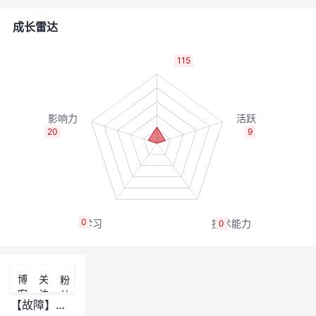
的
Programs
发
者
成长雷达
支
者
我
115
持
学
的
我
我
堂
博
的
我
20
9
的
我
客
论
的
我
我
技
的
坛
圈
的
我
的
我
0
0
术
云
子
直
的
我
课
的
我
支
声
播
活
的
程
认
的
我
博
关
粉
客
注
丝
持
建
动
关
证
实
的
【故障】用DS连接，等待锁超时，wait transaction 1234567 sync time exceed 600