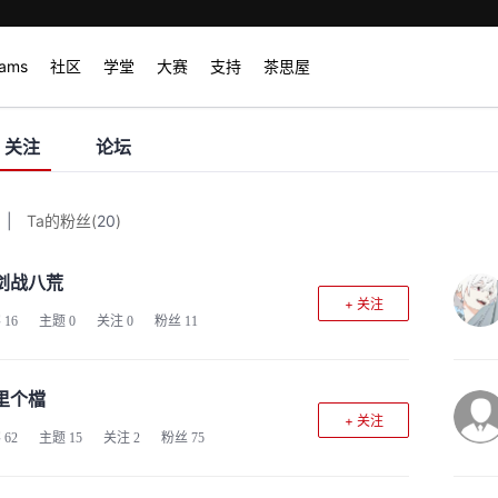
rams
社区
学堂
大赛
支持
茶思屋
关注
论坛
|
Ta的粉丝
(
20
)
剑战八荒
+ 关注
客
16
主题
0
关注
0
粉丝
11
里个檔
+ 关注
客
62
主题
15
关注
2
粉丝
75