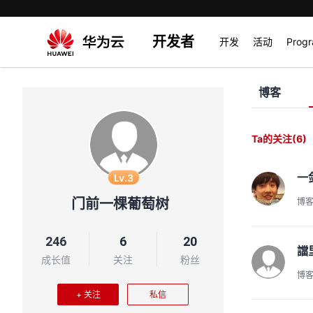
开发者
开发
活动
Prog
博客
Ta的关注
(6)
一
Lv.3
门前一棵葡萄树
博
246
6
20
譡
成长值
关注
粉丝
博
+ 关注
私信