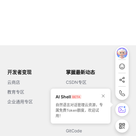
开发者变现
掌握最新动态
云商店
CSDN专区
教育专区
知乎
AI Shell
企业通用专区
开源中国
自然语言对话管理云资源，专
属免费Token额度，欢迎试
51CTO
用！
今日头条
GitCode