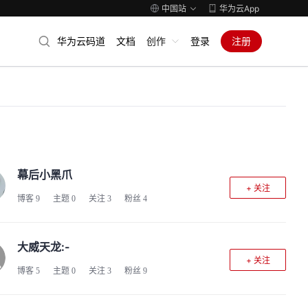
中国站
华为云App
华为云码道
文档
创作
登录
注册
幕后小黑爪
+ 关注
博客
9
主题
0
关注
3
粉丝
4
大威天龙:-
+ 关注
博客
5
主题
0
关注
3
粉丝
9