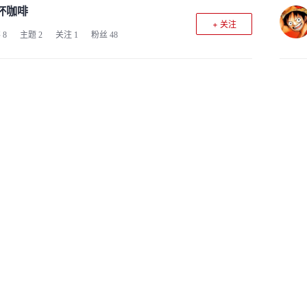
杯咖啡
+ 关注
客
8
主题
2
关注
1
粉丝
48