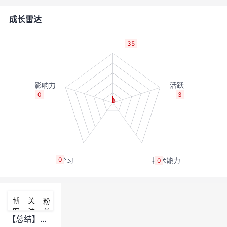
者
成长雷达
我
35
的
我
博
的
我
0
3
客
论
的
我
坛
圈
的
我
0
0
子
直
的
我
我
播
活
的
博
关
粉
客
注
丝
我
动
关
的
【总结】【GDS】GDS常见问题FAQ