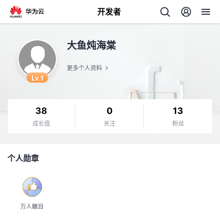
开发者
返
大鱼炖海棠
回
更多个人资料
Lv.1
38
0
13
个
成长值
关注
粉丝
我
人
个人勋章
的
主
开
页
万人瞩目
发