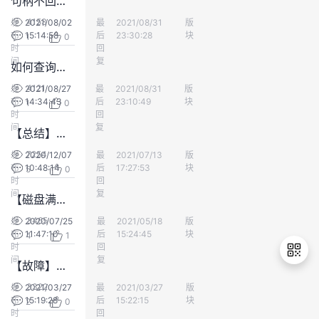
句柄不回收，空间不释放
持
建
证
实
的
4153
发
2021/08/02
最
努力学习ing
2021/08/31
版
数仓DWS
布
15:14:58
后
23:30:28
块
1
0
议
验
收
时
回
间
复
如何查询残留线程
藏
4121
发
2021/08/27
最
努力学习ing
2021/08/31
版
数仓DWS
布
14:34:43
后
23:10:49
块
1
0
时
回
间
复
【总结】如何查询表的脏页率
7254
发
2020/12/07
最
匿名用户群体
2021/07/13
版
数仓DWS
布
10:48:14
后
17:27:53
块
5
0
时
回
间
复
【磁盘满系列案例3】用户SQL有误，数据膨胀和倾斜导致磁盘爆满
3465
发
2020/07/25
最
瘸子那条好腿
2021/05/18
版
数仓DWS
布
11:47:10
后
15:24:45
块
4
1
时
回
间
复
【故障】执行业务报错：Can&apos;t fit xid into page
3322
发
2021/03/27
最
匿名用户群体
2021/03/27
版
数仓DWS
布
15:19:28
后
15:22:15
块
2
0
退
时
回