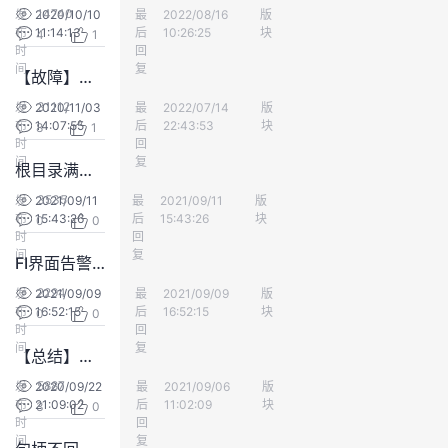
14740
发
2020/10/10
最
小郭杰克逊
2022/08/16
版
数仓DWS
我
注
的
开
布
11:14:13
后
10:26:25
块
4
1
时
回
的
间
Programs
复
发
【故障】【通信】terminating connection due to administrator command
31112
发
2020/11/03
最
stupidsky
2022/07/14
版
数仓DWS
支
者
布
14:07:55
后
22:43:53
块
8
1
时
回
间
复
持
学
根目录满排查方法
3535
发
2021/09/11
最
大鱼炖海棠
2021/09/11
版
数仓DWS
我
堂
布
15:43:26
后
15:43:26
块
0
0
时
回
间
复
FI界面告警：gtm主备不同步或者断连
的
我
我
2294
发
2021/09/09
最
大鱼炖海棠
2021/09/09
版
数仓DWS
布
16:52:15
技
的
后
16:52:15
块
0
0
的
我
时
回
间
复
【总结】【磁盘】常用集群磁盘检查与只读参数介绍
术
云
课
的
我
5887
发
2020/09/22
最
云中游
2021/09/06
版
数仓DWS
布
21:09:02
后
11:02:09
块
3
0
支
声
程
认
的
我
时
回
间
复