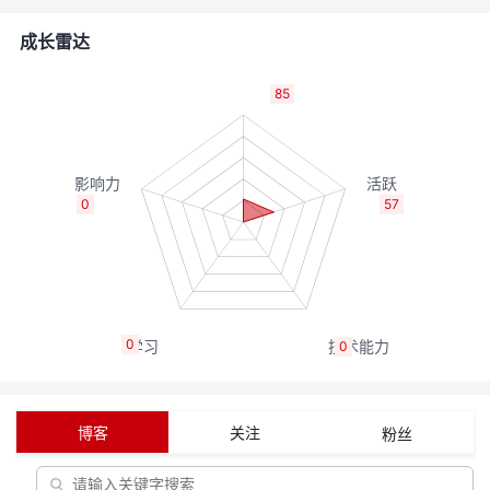
的
Programs
发
者
成长雷达
支
者
我
85
持
学
的
我
我
堂
博
的
我
0
57
的
我
客
论
的
我
我
技
的
坛
圈
的
我
的
我
0
0
术
云
子
直
的
我
课
的
我
支
声
播
活
的
程
认
的
我
博客
关注
粉丝
持
建
动
关
证
实
的