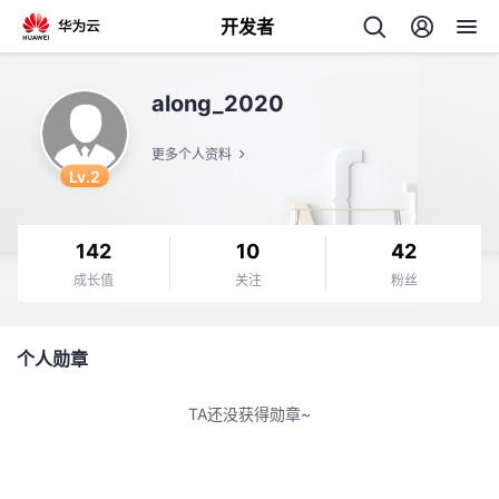
开发者
返
along_2020
回
更多个人资料
Lv.2
142
10
42
个
成长值
关注
粉丝
我
人
个人勋章
我
的
主
TA还没获得勋章~
我
的
开
页
我
的
开
发