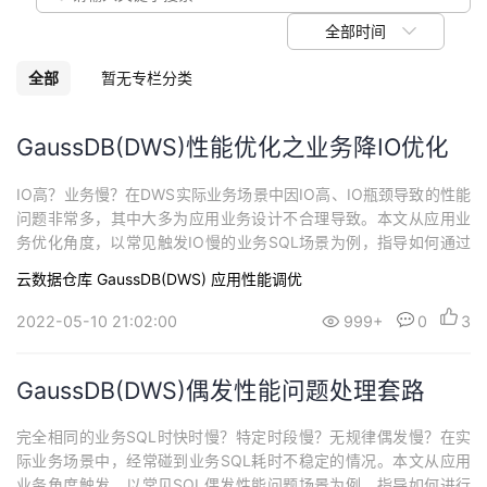
议
注
验
收
全部时间
藏
全部
暂无专栏分类
GaussDB(DWS)性能优化之业务降IO优化
IO高？业务慢？在DWS实际业务场景中因IO高、IO瓶颈导致的性能
问题非常多，其中大多为应用业务设计不合理导致。本文从应用业
务优化角度，以常见触发IO慢的业务SQL场景为例，指导如何通过
优化业务去提升IO效率和降低IO。
云数据仓库 GaussDB(DWS)
应用性能调优
2022-05-10 21:02:00
999+
0
3
GaussDB(DWS)偶发性能问题处理套路
完全相同的业务SQL时快时慢？特定时段慢？无规律偶发慢？在实
际业务场景中，经常碰到业务SQL耗时不稳定的情况。本文从应用
业务角度触发，以常见SQL偶发性能问题场景为例，指导如何进行