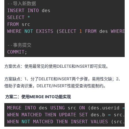
持
建
证
实
的
--导入新数据
INSERT
INTO
议
验
收
SELECT
*
FROM
藏
WHERE
NOT
EXISTS
(
SELECT
1
FROM
 des 
WHERE
 
--事务提交
COMMIT
;
方案优点：使用最常见的使用DELETE和INSERT即可实现。
方案缺点：1、分了DELETE和INSERT两个步骤，易用性欠缺；2、
借助子查询识重，DELETE/INSERT性能受查询性能制约。
方案二：使用MERGE INTO功能实现
MERGE
INTO
 des 
USING
 src 
ON
(
des
.
userid 
=
 
WHEN
MATCHED
THEN
UPDATE
SET
 des
.
b 
=
 src
.
WHEN
NOT
MATCHED
THEN
INSERT
VALUES
(
src
.
u