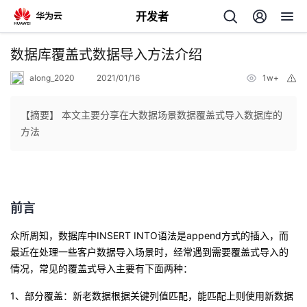
开发者
返
数据库覆盖式数据导入方法介绍
回
along_2020
2021/01/16
1w+
举
报
【摘要】 本文主要分享在大数据场景数据覆盖式导入数据库的
方法
个
我
人
前言
的
主
众所周知，数据库中
INSERT INTO
语法是
append
方式的插入，而
最近在处理一些客户数据导入场景时，经常遇到需要覆盖式导入的
开
页
情况，常见的覆盖式导入主要有下面两种：
1
、部分覆盖：新老数据根据关键列值匹配，能匹配上则使用新数据
发