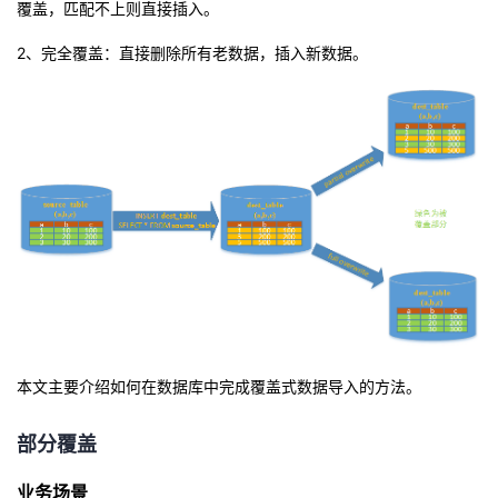
覆盖，匹配不上则直接插入。
者
2
、完全覆盖：直接删除所有老数据，插入新数据。
我
的
我
博
的
我
客
论
的
我
坛
圈
的
我
子
直
的
我
本文主要介绍如何在数据库中完成覆盖式数据导入的方法。
我
播
活
的
部分覆盖
我
动
关
的
业务场景