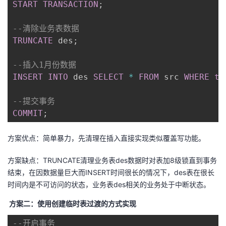
START
TRANSACTION
;
--清除业务表数据
TRUNCATE
 des
;
--插入1月份数据
INSERT
INTO
 des 
SELECT
*
FROM
 src 
WHERE
ti
--提交事务
COMMIT
;
方案优点：简单暴力，先清理在插入直接实现类似覆盖写功能。
方案缺点：TRUNCATE清理业务表des数据时对表加8级锁直到事务
结束，在因数据量巨大而INSERT时间很长的情况下，des表在很长
时间内是不可访问的状态，业务表des相关的业务处于中断状态。
方案二：使用创建临时表过渡的方式实现
--开启事务