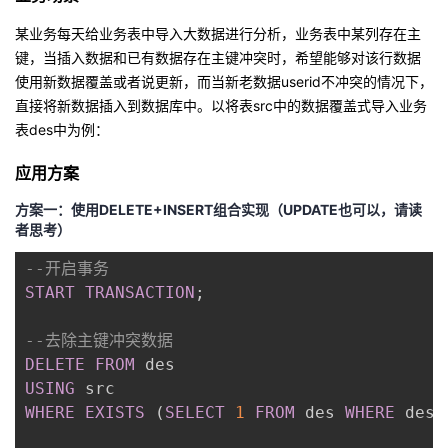
我
注
的
开
某业务每天给业务表中导入大数据进行分析，业务表中某列存在主
键，当插入数据和已有数据存在主键冲突时，希望能够对该行数据
的
Programs
发
使用新数据覆盖或者说更新，而当新老数据userid不冲突的情况下，
直接将新数据插入到数据库中。以将表src中的数据覆盖式导入业务
支
者
表des中为例：
持
学
应用方案
方案一：使用DELETE+INSERT组合实现（UPDATE也可以，请读
我
堂
者思考）
的
我
我
--开启事务
START
TRANSACTION
;
技
的
的
我
--去除主键冲突数据
术
云
课
的
我
DELETE
FROM
USING
支
声
程
认
的
我
WHERE
EXISTS
(
SELECT
1
FROM
 des 
WHERE
 des
.