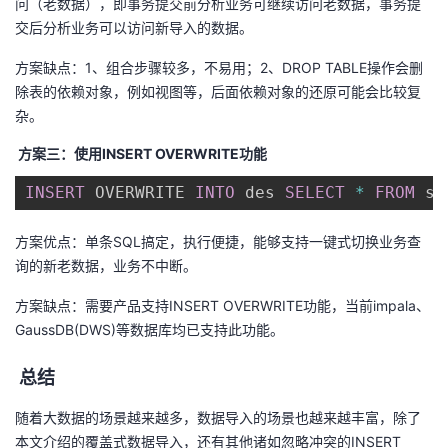
问（老数据），即事务提交前分析业务可继续访问老数据，事务提
交后分析业务可以访问新导入的数据。
方案缺点：1、组合步骤较多，不易用；2、DROP TABLE操作会删
除表的依赖对象，例如视图等，后面依赖对象的还原可能会比较复
杂。
方案三：使用INSERT OVERWRITE功能
INSERT
 OVERWRITE 
INTO
 des 
SELECT
*
FROM
 sr
方案优点：单条SQL搞定，执行便捷，能够支持一键式切换业务查
询的新老数据，业务不中断。
方案缺点：需要产品支持INSERT OVERWRITE功能，当前impala、
GaussDB(DWS)等数据库均已支持此功能。
总结
随着大数据的场景越来越多，数据导入的场景也越来越丰富，除了
本文介绍的覆盖式数据导入，还有其他诸如忽略冲突的INSERT