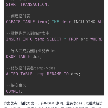
START
TRANSACTION
;
--创建临时表
CREATE
TABLE
temp
(
LIKE
desc
 INCLUDING 
ALL
)
--数据先导入到临时表中
INSERT
INTO
temp
SELECT
*
FROM
 src 
WHERE
T
--导入完成后删除业务表des
DROP
TABLE
 des
;
--修改临时表名temp->des
ALTER
TABLE
temp
RENAME
TO
 des
;
--提交事务
COMMIT
;
方案优点：相比方案一，在INSERT期间，业务表des可以继续被访