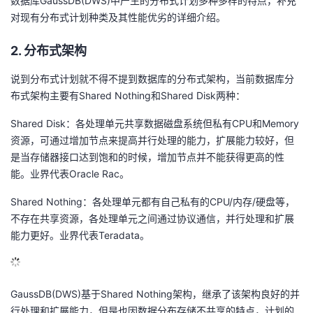
数据库GaussDB(DWS)中产生的分布式计划多种多样的特点，补充
对现有分布式计划种类及其性能优劣的详细介绍。
的
Programs
发
者
2. 分布式架构
支
者
我
说到分布式计划就不得不提到数据库的分布式架构，当前数据库分
持
学
的
我
布式架构主要有Shared Nothing和Shared Disk两种：
Shared Disk：各处理单元共享数据磁盘系统但私有CPU和Memory
我
堂
博
的
我
资源，可通过增加节点来提高并行处理的能力，扩展能力较好，但
是当存储器接口达到饱和的时候，增加节点并不能获得更高的性
的
我
客
论
的
我
我
能。业界代表Oracle Rac。
技
的
坛
圈
的
我
的
我
Shared Nothing：各处理单元都有自己私有的CPU/内存/硬盘等，
不存在共享资源，各处理单元之间通过协议通信，并行处理和扩展
术
云
子
直
的
我
课
的
我
能力更好。业界代表Teradata。
支
声
播
活
的
程
认
的
我
持
建
动
关
GaussDB(DWS)基于Shared Nothing架构，继承了该架构良好的并
证
实
的
行处理和扩展能力，但是也因数据分布存储不共享的特点，计划的