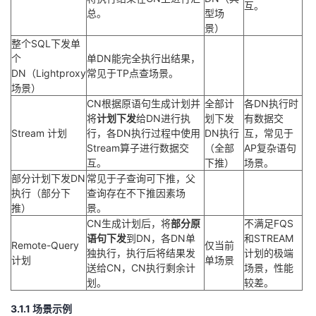
互。
总。
型场
景）
整个SQL下发单
个
单DN能完全执行出结果，
DN（Lightproxy
常见于TP点查场景。
场景）
CN根据原语句生成计划并
全部计
各DN执行时
将
计划下发
给DN进行执
划下发
有数据交
Stream 计划
行，各DN执行过程中使用
DN执行
互，常见于
Stream算子进行数据交
（全部
AP复杂语句
互。
下推）
场景。
部分计划下发DN
常见于子查询可下推，父
执行（部分下
查询存在不下推因素场
推）
景。
CN生成计划后，将
部分原
不满足FQS
语句下发
到DN，各DN单
和STREAM
Remote-Query
仅当前
独执行，执行后将结果发
计划的极端
计划
单场景
送给CN，CN执行剩余计
场景，性能
划。
较差。
3.1.1 场景示例