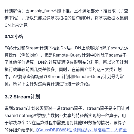
计划解读：因unship_func不能下推，且不满足部分下推要求（子查
询下推），所以只能发送基表扫描的语句到DN，将基表数据收集到
CN上来计算。
3.1.2 小结
FQS计划和Stream计划下推到DN后，DN上能够执行除了scan之运
算操作（例如join），但是Remote-Query计划中DN除了scan做不
了其他任何运算，DN的计算资源没有得到充分利用，所以这类计划
执行效率较前面几类差很多。同时，在前面介绍的这三大类计划
中，AP复杂查询场景以Stream计划和Remote-Query计划最为常
见，所以下面针对这两类计划进行进一步介绍。
3.2 Stream计划
说到Stream计划必须要说一说stream算子，stream算子是专门针对
shared nothing型数据库数据不共享的特征所实现的一种算子，用
于解决单个DN在运算过程中需要用到其他DN数据的情况，该算子
的详细介绍参见
《GaussDB(DWS)性能调优系列基础篇二：大道至