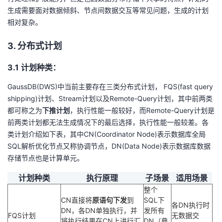
议
注
生成需要面对数据倾斜、节点间数据交互等常见问题，生成的计划
验
收
相对复杂。
藏
3. 分布式计划
3.1 计划种类：
GaussDB(DWS)中当前主要存在三类分布式计划， FQS(fast query
shipping)计划、Stream计划以及Remote-Query计划，其中前两类
都可称之为
下推计划
，执行性能一般较好，而Remote-Query计划是
前两类计划都无法生成情况下的最后选择，执行性能一般较差。各
类计划介绍如下表，其中CN(Coordinator Node)表示数据库全局
SQL解析优化节点又称协调节点，DN(Data Node)表示数据库数据
存储节点也是计算单元。
计划种类
执行原理
子场景
适用场景
整个
CN直接将
原语句下发
到
SQL下
各DN执行时
DN，各DN单独执行，并
发所有
FQS计划
无数据交
将执行结果在CN上进行汇
DN（典