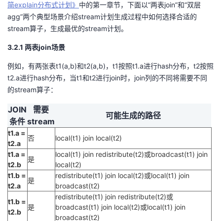
简explain分布式计划》
中的第一章节，下面以“两表join”和“双层
agg”两个典型场景介绍stream计划生成过程中如何选择合适的
stream算子，生成最优的stream计划。
3.2.1 两表join场景
例如，有两张表t1(a,b)和t2(a,b)，t1按照t1.a进行hash分布，t2按照
t2.a进行hash分布，当t1和t2进行join时，join列的不同将需要不同
的stream算子：
JOIN
需要
可能生成的路径
条件
stream
t1.a =
否
local(t1) join local(t2)
t2.a
t1.a =
local(t1) join redistribute(t2)或broadcast(t1) join
是
t2.b
local(t2)
t1.b =
redistribute(t1) join local(t2)或local(t1) join
是
t2.a
broadcast(t2)
redistribute(t1) join redistribute(t2)或
t1.b =
是
broadcast(t1) join local(t2)或local(t1) join
t2.b
broadcast(t2)