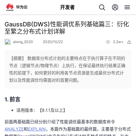
开发者
返
GaussDB(DWS)性能调优系列基础篇三：衍化
回
至繁之分布式计划详解
along_2020
2020/10/22
2.2w+
举
报
【摘要】 数据库分布式计划的主要特点在于执行算子在不同的
节点（逻辑节点/物理节点）上执行，在保证最终执行结果正确
个
性的前提下，如何更好的利用各节点资源是生成最优分布式计
划以及性能调优均需面对的首要问题。
我
人
1. 前言
我
的
主
适用版本：【8.1.1及以上】
我
的
开
页
前面两基础篇已经分别介绍了性能调优最基本的数据库命令
ANALYZE
和
EXPLAIN
，本篇作为基础篇的最终篇，主要基于分布式
我
的
开
发