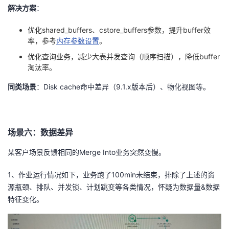
解决方案
：
优化
shared_buffers
、
cstore_buffers
参数，提升
buffer
效
率，参考
内存参数设置
。
优化查询业务，减少大表并发查询（顺序扫描），降低
buffer
淘汰率。
同类场景
：
Disk cache
命中差异（
9.1.x
版本后）、物化视图等。
场景六：数据差异
某客户场景反馈相同的
Merge Into
业务突然变慢。
1、作业运行情况如下，业务跑了100min未结束，排除了上述的资
源瓶颈、排队、并发锁、计划跳变等各类情况，怀疑为数据量&数据
特征变化。