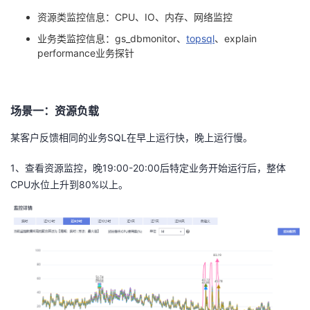
资源类监控信息：
CPU
、
IO
、内存、网络监控
者
业务类监控信息：
gs_dbmonitor
、
topsql
、
explain
performance
业务探针
我
的
我
场景一：资源负载
博
的
我
某客户反馈相同的业务
SQL
在早上运行快，晚上运行慢。
客
论
的
我
1、查看资源监控，晚19:00-
20:00
后特定业务开始运行后，整体
CPU水位上升到80%以上。
坛
圈
的
我
子
直
的
我
我
播
活
的
我
动
关
的