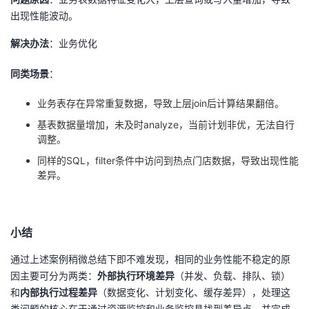
出现性能波动。
解决办法
：业务优化
同类场景
：
业务表存在异常重复数据，导致上层
join
后计算结果翻倍。
基表数据量增加，未及时
analyze
，当前计划非优，无法自行
调整。
同样的
SQL
，
filter
条件中访问到热点门店数据，导致出现性能
差异。
小结
通过上述案例稍微总结下即不难发现，
相同的业务性能不稳定的原
因主要可分为两类：
外部执行环境差异
（并发、负载、排队、锁）
和
内部执行过程差异
（数据变化、计划变化、缓存差异），
处理这
类问题的核心在于通过资源监控和业务监控具找到差异点，并完成