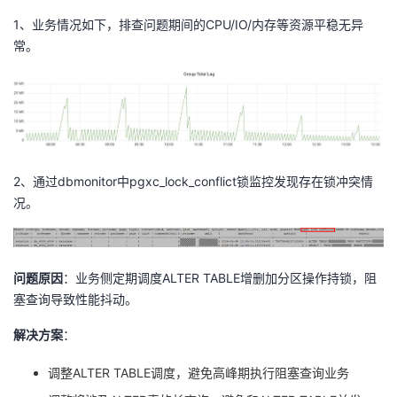
1、业务情况如下，排查问题期间的
CPU/IO/
内存等资源平稳无异
常。
2、通过
dbmonitor
中
pgxc_lock_conflict
锁监控发现存在锁冲突情
况。
问题原因
：业务侧定期调度
ALTER TABLE
增删加分区操作持锁，阻
塞查询导致性能抖动。
解决方案
：
调整
ALTER TABLE
调度，避免高峰期执行阻塞查询业务