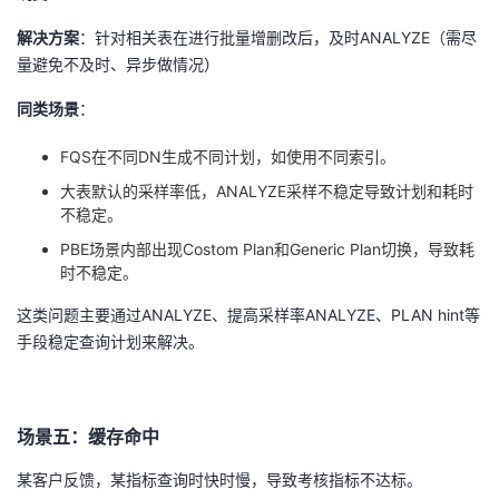
解决方案
：针对相关表在进行批量增删改后，及时
ANALYZE
（需尽
量避免不及时、异步做情况）
同类场景
：
FQS在不同
DN生成不同计划，如使用
不同索引。
大表默认的采样率低，ANALYZE采样不稳定导致计划和耗时
不稳定。
PBE场景内部出现
Costom Plan和Generic Plan
切换，导致耗
时不稳定。
这类问题主要通过
ANALYZE
、提高采样率
ANALYZE
、
PLAN hint
等
手段稳定查询计划来解决。
场景五：缓存命中
某客户反馈，某指标查询时快时慢，导致考核指标不达标。