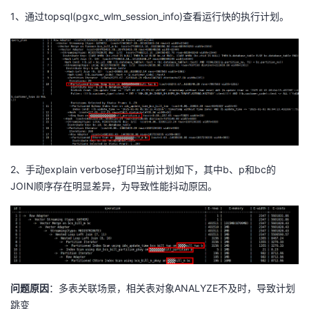
1、通过
topsql(pgxc_wlm_session_info)
查看运行快的执行计划。
2、手动
explain verbose
打印当前计划如下，其中
b
、
p
和
bc
的
JOIN
顺序存在明显差异，为导致性能抖动原因。
问题原因
：多表关联场景，相关表对象
ANALYZE
不及时，导致计划
跳变