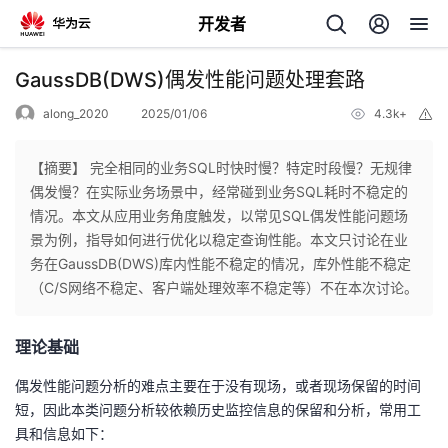
开发者
返
GaussDB(DWS)偶发性能问题处理套路
回
along_2020
2025/01/06
4.3k+
举
报
【摘要】 完全相同的业务SQL时快时慢？特定时段慢？无规律
偶发慢？在实际业务场景中，经常碰到业务SQL耗时不稳定的
情况。本文从应用业务角度触发，以常见SQL偶发性能问题场
个
景为例，指导如何进行优化以稳定查询性能。本文只讨论在业
务在GaussDB(DWS)库内性能不稳定的情况，库外性能不稳定
我
人
（C/S网络不稳定、客户端处理效率不稳定等）不在本次讨论。
的
主
理论基础
开
页
偶发性能问题分析的难点主要在于没有现场，或者现场保留的时间
短，因此本类问题分析较依赖历史监控信息的保留和分析，常用工
发
具和信息如下：