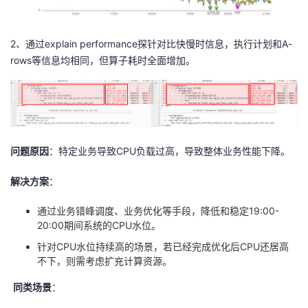
我
注
的
开
2、通过explain performance探针对比快慢时信息，执行计划和A-
的
Programs
发
rows等信息均相同，但算子耗时全面增加。
支
者
持
学
我
堂
问题原因
：特定业务导致
CPU
负载过高，导致整体业务性能下降。
解决方案
：
的
我
我
通过业务错峰调度、业务优化等手段，降低和稳定19:00-
技
的
的
我
20:00期间系统的
CPU
水位。
针对CPU水位持续高的场景，若已经完成优化后
CPU
还居高
术
云
课
的
我
不下，则需考虑扩充计算资源。
支
声
程
认
的
我
同类场景
：