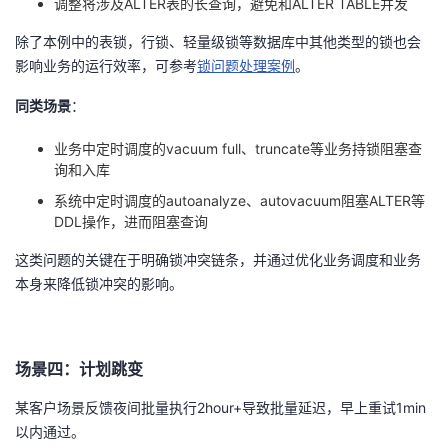
调整将涉及
ALTER
表的长查询，避免和
ALTER TABLE
并发
除了本例中的表锁，行锁、轻量级锁等数据库中其他类型的锁也会
影响业务的运行效率，可参考
锁问题处理案例
。
同类场景
：
业务中定时调度的
vacuum full
、
truncate
等业务持锁阻塞查
询和入库
系统中定时调度的
autoanalyze
、
autovacuum
阻塞ALTER等
DDL
操作，进而阻塞查询
这类问题的关键在于明确锁冲突链条，并通过优化业务调度和业务
本身来降低锁冲突的影响。
场景四：计划跳变
某客户场景反馈夜间批量执行
2hour+
导致批量延迟，早上重试
1min
以内通过。