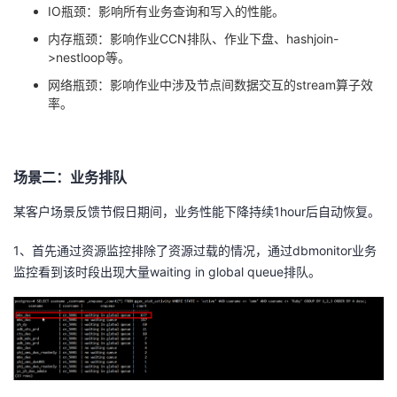
持
建
证
实
的
IO瓶颈：影响所有业务查询和写入的性能。
内存瓶颈：影响作业
CCN
排队、作业下盘、
hashjoin-
议
验
收
>nestloop
等。
网络瓶颈：影响作业中涉及节点间数据交互的stream算子效
藏
率。
场景二：业务排队
某客户场景反馈节假日期间，业务性能下降持续
1hour
后自动恢复。
1、首先通过资源监控排除了资源过载的情况，通过
dbmonitor
业务
监控看到该时段出现大量
waiting in global queue
排队。