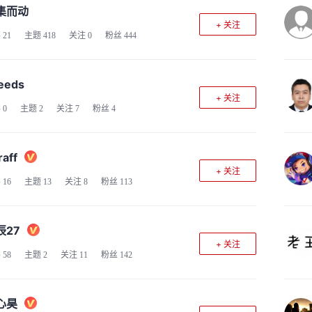
集而动
+ 关注
客
21
主题
418
关注
0
粉丝
444
eeds
+ 关注
客
0
主题
2
关注
7
粉丝
4
raff
+ 关注
客
16
主题
13
关注
8
粉丝
113
辰27
+ 关注
客
58
主题
2
关注
11
粉丝
142
心昊