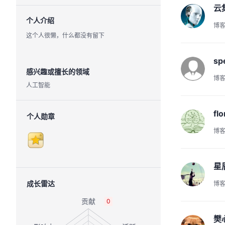
云
个人介绍
博
这个人很懒，什么都没有留下
sp
感兴趣或擅长的领域
博
人工智能
flo
个人勋章
博
星
成长雷达
博
0
樊