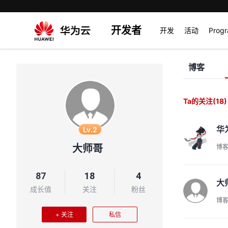
开发者
开发
活动
Prog
博客
Ta的关注
(18)
华
Lv.2
大师哥
博
87
18
4
大
成长值
关注
粉丝
博
+ 关注
私信