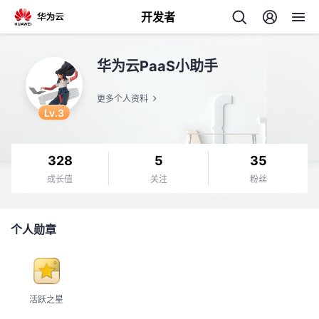
开发者
返
华为云PaaS小助手
回
更多个人资料
Lv.3
328
5
35
个
成长值
关注
粉丝
我
人
个人勋章
我
的
主
我
的
开
页
活跃之星
我
的
开
发