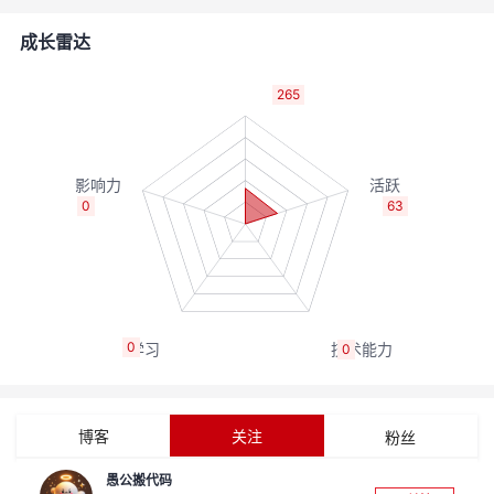
的
Programs
发
者
成长雷达
支
者
我
265
持
学
的
我
我
堂
博
的
我
0
63
的
我
客
论
的
我
我
技
的
坛
圈
的
我
的
我
0
0
术
云
子
直
的
我
课
的
我
支
声
播
活
的
程
认
的
我
博客
关注
粉丝
持
建
动
关
证
实
的
愚公搬代码