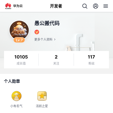
开发者
返
愚公搬代码
回
Lv.7
更多个人资料
10105
2
117
个
成长值
关注
粉丝
我
人
个人勋章
的
主
开
页
小有名气
活跃之星
发