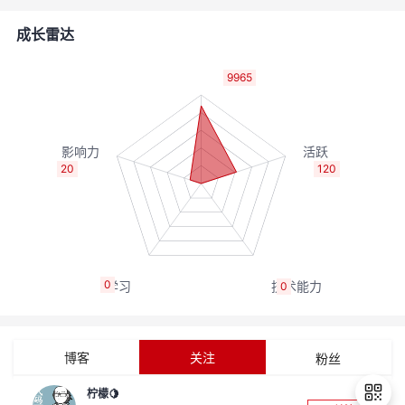
者
成长雷达
我
9965
的
我
博
的
我
20
120
客
论
的
我
坛
圈
的
我
0
0
子
直
的
我
我
播
活
的
博客
关注
粉丝
我
动
关
的
柠檬🍋