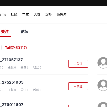
rams
社区
学堂
大赛
支持
茶思屋
关注
论坛
|
Ta的粉丝
(
117
)
_271057137
+ 关注
客
0
主题
0
关注
1
粉丝
0
_275251905
+ 关注
客
0
主题
0
关注
1
粉丝
0
_276011607