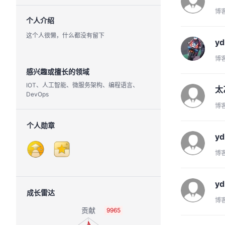
博
个人介绍
这个人很懒，什么都没有留下
y
博
感兴趣或擅长的领域
IOT、人工智能、微服务架构、编程语言、
太
DevOps
博
个人勋章
y
博
y
成长雷达
博
9965