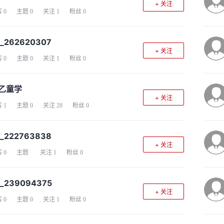
+ 关注
客
0
主题
0
关注
1
粉丝
0
d_262620307
+ 关注
客
0
主题
0
关注
1
粉丝
0
乙童学
+ 关注
客
1
主题
0
关注
28
粉丝
0
d_222763838
+ 关注
客
0
主题
关注
1
粉丝
0
d_239094375
+ 关注
客
0
主题
0
关注
1
粉丝
0