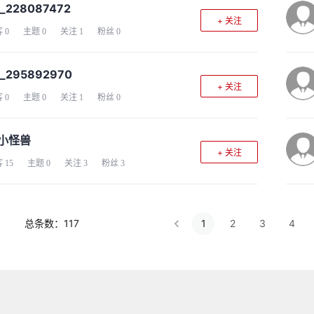
d_228087472
+ 关注
客
0
主题
0
关注
1
粉丝
0
d_295892970
+ 关注
客
0
主题
0
关注
1
粉丝
0
I小怪兽
+ 关注
客
15
主题
0
关注
3
粉丝
3
总条数：117
1
2
3
4